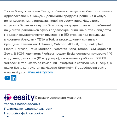
(+7) 777 779 0095
Найдите дистрибьютора
Tork — бренд компании Essity, глобального лидера в области гигиены и
Контакты на рынках СНГ
здравоохранения. Каждый день наши продукты, решения и услуги
ООО «Эссити», Представительство в Казахстане Пр.
используются миллиардами людей по всему миру. Наша цель —
Достык, 210, 2 блок, 3 этаж,
устранять барьеры на пути к благополучию ради пользы потребителей,
офис №32 050051, г.
пациентов, работников сферы здравоохранения, клиентов и общества.
Алматы, Казахстан
Продажи осуществляются примерно в 150 странах под ведущими
мировыми брендами TENA и Tork, а также другими сильными
брендами, такими как Actimove, Cutimed, JOBST, Knix, Leukoplast,
Libero, Libresse, Lotus, Modibodi, Nosotras, Saba, Tempo, TOM Organic и
Zewa. В 2024 году чистый объем продаж Essity составил примерно 146
млрд шведских крон (13 млрд евро), а в компании работало 36 000
человек. Штаб-квартира компании находится в Стокгольме, Швеция, а
акции Essity котируются на Nasdaq Stockholm. Подробнее на сайте
www.essity.com
www.essity.com
© Essity Hygiene and Health AB
Условия использования
Политика конфиденциальности
Настройки файлов cookie