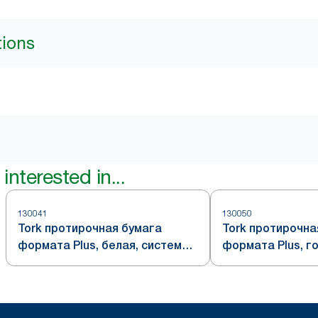
tions
interested in...
130041
130050
Tork протирочная бумага
Tork протирочна
формата Plus, белая, система
формата Plus, г
W1/W2
система W1