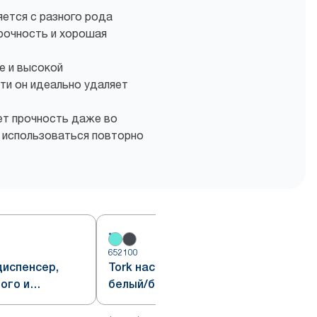
ется с разного рода
прочность и хорошая
е и высокой
и он идеально удаляет
т прочность даже во
 использоваться повторно
652100
6
диспенсер,
Tork настенный диспенсер,
ого и
белый/бирюзовый, система W1
, система W1