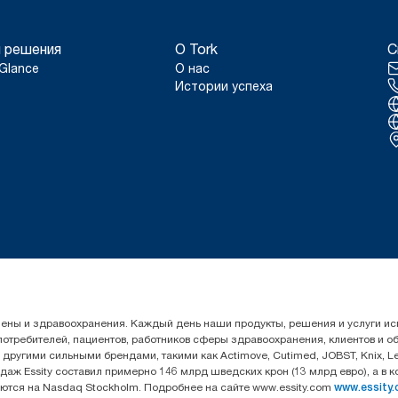
 решения
О Tork
С
Glance
О нас
Истории успеха
гигиены и здравоохранения. Каждый день наши продукты, решения и услуги 
 потребителей, пациентов, работников сферы здравоохранения, клиентов и 
угими сильными брендами, такими как Actimove, Cutimed, JOBST, Knix, Leukop
даж Essity составил примерно 146 млрд шведских крон (13 млрд евро), а в 
уются на Nasdaq Stockholm. Подробнее на сайте www.essity.com
www.essity