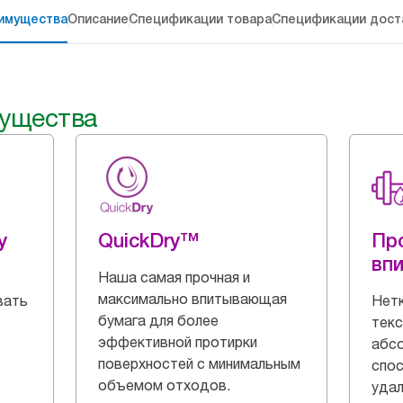
имущества
Описание
Спецификации товара
Спецификации дост
ущества
y
QuickDry™
Пр
вп
Наша самая прочная и
максимально впитывающая
вать
Нетк
бумага для более
текс
эффективной протирки
абс
поверхностей с минимальным
спо
объемом отходов.
удал