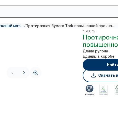
/
Промышленный нетканый материал
Протирочная бумага Tork повышенной прочности
130072
Протирочна
повышенно
Длина рулона
Единиц в коробе
Найт
Скачать 