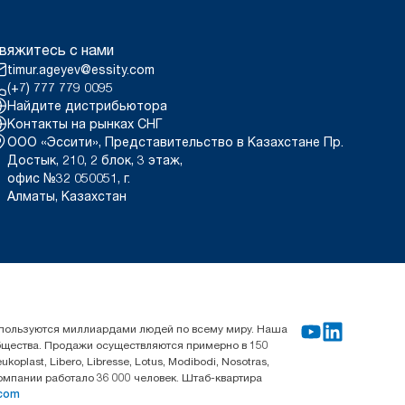
вяжитесь с нами
timur.ageyev@essity.com
(+7) 777 779 0095
Найдите дистрибьютора
Контакты на рынках СНГ
ООО «Эссити», Представительство в Казахстане Пр.
Достык, 210, 2 блок, 3 этаж,
офис №32 050051, г.
Алматы, Казахстан
используются миллиардами людей по всему миру. Наша
общества. Продажи осуществляются примерно в 150
last, Libero, Libresse, Lotus, Modibodi, Nosotras,
компании работало 36 000 человек. Штаб-квартира
.com