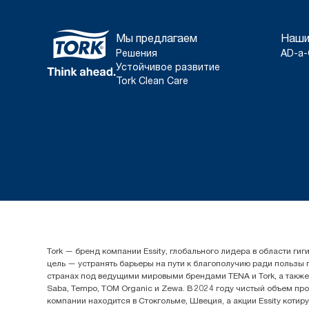
Мы предлагаем
Наши
Решения
AD-a-
Устойчивое развитие
Tork Clean Care
Tork — бренд компании Essity, глобального лидера в области 
цель — устранять барьеры на пути к благополучию ради пользы
странах под ведущими мировыми брендами TENA и Tork, а также др
Saba, Tempo, TOM Organic и Zewa. В 2024 году чистый объем про
компании находится в Стокгольме, Швеция, а акции Essity котир