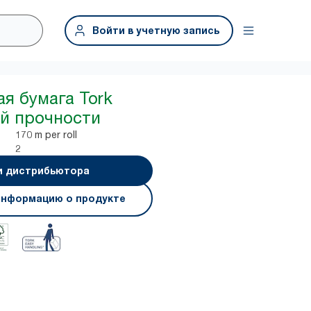
Войти в учетную запись
я бумага Tork
й прочности
170 m per roll
2
и дистрибьютора
информацию о продукте