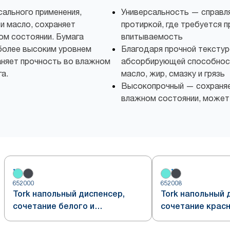
сального применения,
Универсальность — справля
и масло, сохраняет
протиркой, где требуется 
ом состоянии. Бумага
впитываемость
 более высоким уровнем
Благодаря прочной текстур
аняет прочность во влажном
абсорбирующей способност
а.
масло, жир, смазку и грязь
Высокопрочный — сохраняе
влажном состоянии, может
652000
652008
Tork напольный диспенсер,
Tork напольный 
сочетание белого и
сочетание красн
бирюзового, система W1
дымчато-серого