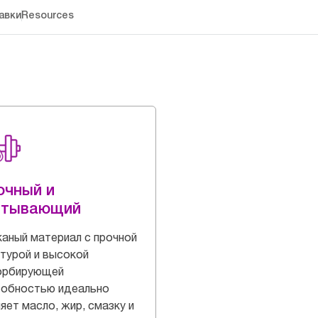
авки
Resources
очный и
итывающий
аный материал с прочной
турой и высокой
орбирующей
собностью идеально
яет масло, жир, смазку и