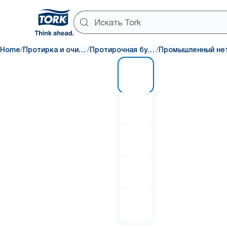
/
/
/
Home
Протирка и очистка
Протирочная бумага
1 of 5