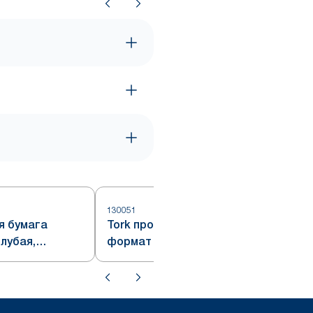
130051
1
я бумага
Tork протирочная бумага,
олубая,
формат Plus, голубая, система
W1