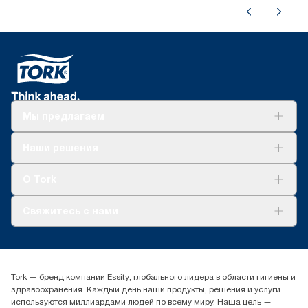
Мы предлагаем
Решения
Наши решения
Устойчивое развитие
Tork Clean Care
AD-a-Glance
О Tork
О нас
Свяжитесь с нами
Истории успеха
timur.ageyev@essity.com
(+7) 777 779 0095
Найдите дистрибьютора
Tork — бренд компании Essity, глобального лидера в области гигиены и
Контакты на рынках СНГ
здравоохранения. Каждый день наши продукты, решения и услуги
ООО «Эссити», Представительство в Казахстане Пр.
используются миллиардами людей по всему миру. Наша цель —
Достык, 210, 2 блок, 3 этаж,