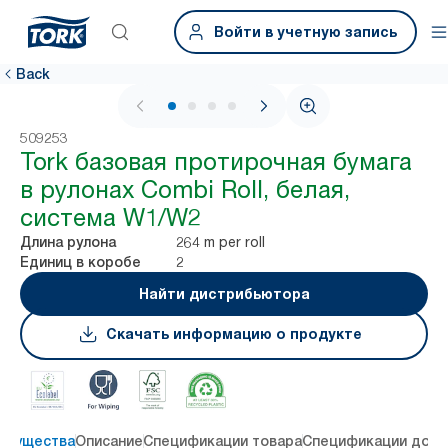
Войти в учетную запись
Back
1 / 4
509253
Tork базовая протирочная бумага
в рулонах Combi Roll, белая,
система W1/W2
264 m per roll
Длина рулона
2
Единиц в коробе
Найти дистрибьютора
Скачать информацию о продукте
имущества
Описание
Спецификации товара
Спецификации дост