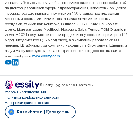
устранять барьеры на пути к благополучию ради пользы потребителей,
офис №32 050051, г.
пациентов, работников сферы здравоохранения, клиентов и общества.
Алматы, Казахстан
Продажи осуществляются примерно в 150 странах под ведущими
мировыми брендами TENA и Tork, а также другими сильными
брендами, такими как Actimove, Cutimed, JOBST, Knix, Leukoplast,
Libero, Libresse, Lotus, Modibodi, Nosotras, Saba, Tempo, TOM Organic и
Zewa. В 2024 году чистый объем продаж Essity составил примерно 146
млрд шведских крон (13 млрд евро), а в компании работало 36 000
человек. Штаб-квартира компании находится в Стокгольме, Швеция, а
акции Essity котируются на Nasdaq Stockholm. Подробнее на сайте
www.essity.com
www.essity.com
© Essity Hygiene and Health AB
Условия использования
Политика конфиденциальности
Настройки файлов cookie
Kazakhstan | Қазақстан