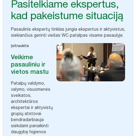
Pasitelkiame ekspertus,
kad pakeistume situaciją
Pasaulinis ekspertų tinklas jungia ekspertus ir aktyvistus,
siekiančius gerinti viešas WC patalpas visame pasaulyje.
Įsitraukite
Veikime
pasauliniu ir
vietos mastu
Patalpų valdymo,
valymo, visuomenės
sveikatos,
architektūros
ekspertai ir aktyvistų
grupių atstovai
bendradarbiauja
siekdami panaikinti
daugybę higienos