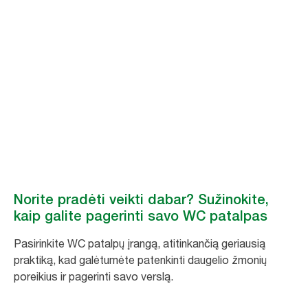
Prisijunkite prie
Geresnė higiena
visiems
Palaikydami įtraukios higienos iniciatyvą, galite prisidėti prie pastangų
gerinti WC patalpų aplinką visame pasaulyje. #BetterHygieneForAll
Norite pradėti veikti dabar? Sužinokite,
kaip galite pagerinti savo WC patalpas
Pasirinkite WC patalpų įrangą, atitinkančią geriausią
praktiką, kad galėtumėte patenkinti daugelio žmonių
poreikius ir pagerinti savo verslą.