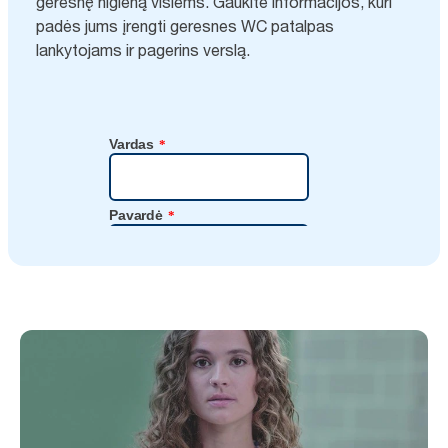
geresnę higieną visiems. Gaukite informacijos, kuri
padės jums įrengti geresnes WC patalpas
lankytojams ir pagerins verslą.