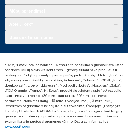
Sprendimai verslui
Mūsų sprendimai
Tvarumas
„Tork Clean Care“
„Tork Vision“ valymas
Apie „Tork“
„AD-a-Glance“
Apie mus
Susisiekite su mumis
Sėkmės istorijos
Naujienos ir pranešimai spaudai
torklt@essity.com
+370 5 268 3455
Rasti platintoją
"Tork", "Essity" prekės ženklas – pirmaujanti pasaulinė higienos ir sveikatos
UAB Essity Lithuania
bendrovė. Mūsų siekis yra kelti žmonių gerovę siūlant savo produktus ir
Naugarduko g. 98
paslaugas. Prekyba pasaulyje pirmaujančių prekių ženklų TENA ir „Tork“ bei
LT-03160 Vilnius, Lietuva
kitų stiprių prekių ženklų, pavyzdžiui, Actimove“ „Cutimed“, JOBST, „Knix“,
„Leukoplast“, „Libero“, „Libresse“, „Modibodi“, „Lotus“, „Nosotras“, „Saba“,
„TOM Organic“ „Tempo“, ir „Zewa“, produktais vykdoma apie 150 pasaulio
šalių. „Essity“ dirba apie 36 tūkst. darbuotojų. 2024 m. bendrovės
pardavimai siekė maždaug 146 mlrd. Švedijos kronų (13 mlrd. eurų).
Bendrovės pagrindinė būstinė įsikūrusi Stokholme, Švedijoje. „Essity“ yra
įtraukta į Stokholmo NASDAQ biržos sąrašą. „Essity“ stengiasi, kad kelyje į
gerovę nebūtų kliūčių, ir prisideda prie sveikesnės, tvaresnės ir į žiedinę
ekonomiką orientuotos visuomenės kūrimo. Daugiau informacijos
www.essity.com