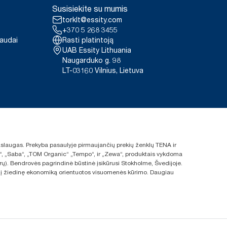
Susisiekite su mumis
Elevation“ dozatoriuje palyginimas
torklt@essity.com
ntomis muilo putomis
+370 5 268 3455
 muilo bei vandens suvartojimo
paudai
Rasti platintoją
CD301B
5 % mažiau vandens. Svarbus
UAB Essity Lithuania
žėjo vandens šildymo poreikis.
Volume) reikalavimais, toksiškumas
Naugarduko g. 98
esnis nei „Tork“ švelniai
LT-03160 Vilnius, Lietuva
s energija iš atsinaujinančiųjų
ūziją) parduodamiems arba
oduktas: www.climate-id.com/en-
 paslaugas. Prekyba pasaulyje pirmaujančių prekių ženklų TENA ir
ras“, „Saba“, „TOM Organic“ „Tempo“, ir „Zewa“, produktais vykdoma
rų). Bendrovės pagrindinė būstinė įsikūrusi Stokholme, Švedijoje.
s ir į žiedinę ekonomiką orientuotos visuomenės kūrimo. Daugiau