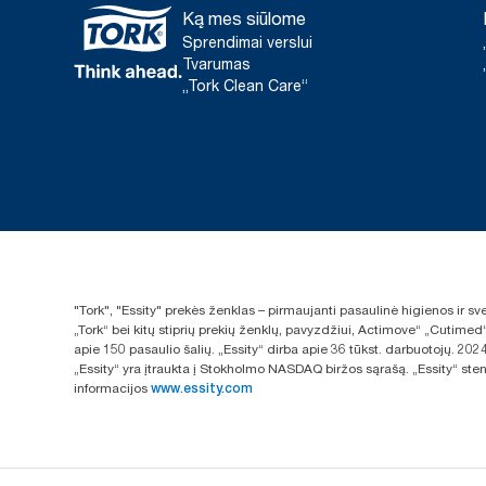
Ką mes siūlome
Sprendimai verslui
Tvarumas
„Tork Clean Care“
"Tork", "Essity" prekės ženklas – pirmaujanti pasaulinė higienos ir 
„Tork“ bei kitų stiprių prekių ženklų, pavyzdžiui, Actimove“ „Cutimed
apie 150 pasaulio šalių. „Essity“ dirba apie 36 tūkst. darbuotojų. 
„Essity“ yra įtraukta į Stokholmo NASDAQ biržos sąrašą. „Essity“ sten
informacijos
www.essity.com