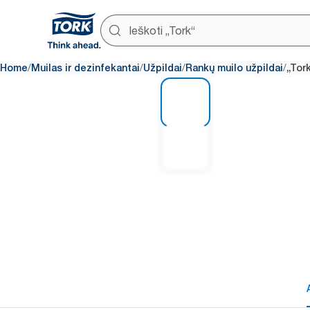
/
/
/
/
Home
Muilas ir dezinfekantai
Užpildai
Rankų muilo užpildai
„Tor
1 of 2