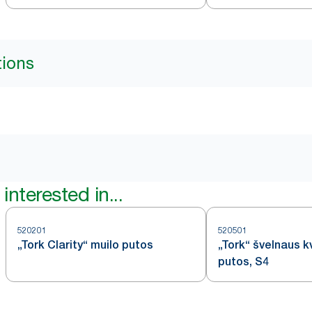
tions
interested in...
520201
520501
„Tork Clarity“ muilo putos
„Tork“ švelnaus k
putos, S4