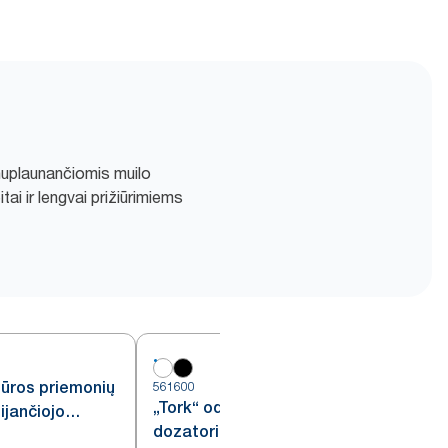
 nuplaunančiomis muilo
i ir lengvai prižiūrimiems
iūros priemonių
561600
5
„Tork“ odos priežiūros priemonių
ijančiojo
dozatorius su „Intuition™“