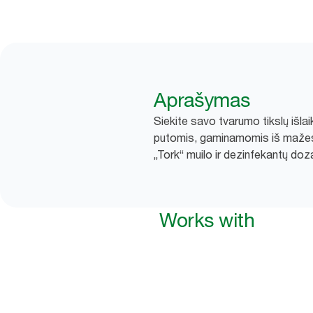
Aprašymas
Siekite savo tvarumo tikslų išla
putomis, gaminamomis iš mažesnio
„Tork“ muilo ir dezinfekantų doz
Works with