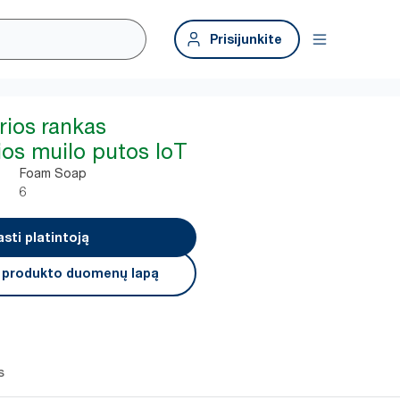
Prisijunkite
rios rankas
os muilo putos IoT
Foam Soap
6
asti platintoją
i produkto duomenų lapą
s