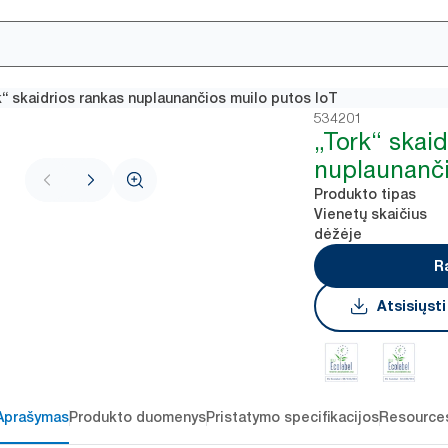
k“ skaidrios rankas nuplaunančios muilo putos IoT
534201
„Tork“ skaid
nuplaunanči
Produkto tipas
Vienetų skaičius
dėžėje
R
Atsisiųst
Aprašymas
Produkto duomenys
Pristatymo specifikacijos
Resource