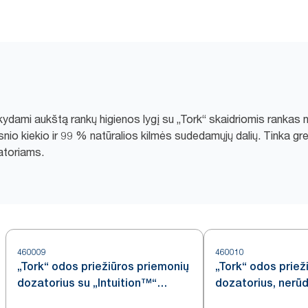
ikydami aukštą rankų higienos lygį su „Tork“ skaidriomis rankas
 kiekio ir 99 % natūralios kilmės sudedamųjų dalių. Tinka greita
atoriams.
460009
460010
„Tork“ odos priežiūros priemonių
„Tork“ odos priež
dozatorius su „Intuition™“
dozatorius, nerūd
jutikliu, nerūdijančiojo plieno, S4
plieno, S4