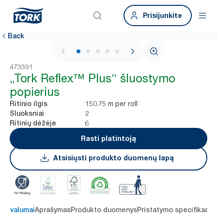
Prisijunkite
Back
1 / 6
473391
„Tork Reflex™ Plus“ šluostymo
popierius
150.75 m per roll
Ritinio ilgis
2
Sluoksniai
6
Ritinių dėžėje
Rasti platintoją
Atsisiųsti produkto duomenų lapą
 privalumai
Aprašymas
Produkto duomenys
Pristatymo specifikacij