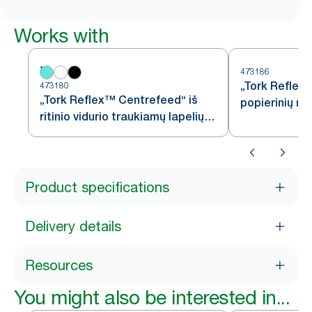
Works with
473186
„Tork Reflex
473180
„Tork Reflex™ Centrefeed“ iš
popierinių ran
ritinio vidurio traukiamų lapelių
dozatoriumi, 
dozatorius, baltos ir turkio
spalvos, M4
spalvos, M4
Product specifications
Delivery details
Resources
You might also be interested in...