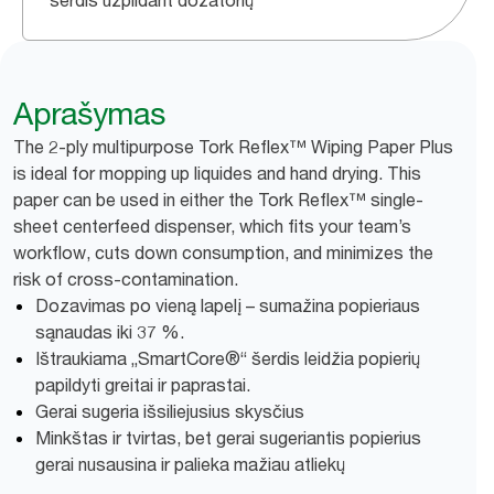
šerdis užpildant dozatorių
Aprašymas
The 2-ply multipurpose Tork Reflex™ Wiping Paper Plus
is ideal for mopping up liquides and hand drying. This
paper can be used in either the Tork Reflex™ single-
sheet centerfeed dispenser, which fits your team’s
workflow, cuts down consumption, and minimizes the
risk of cross-contamination.
Dozavimas po vieną lapelį – sumažina popieriaus
sąnaudas iki 37 %.
Ištraukiama „SmartCore®“ šerdis leidžia popierių
papildyti greitai ir paprastai.
Gerai sugeria išsiliejusius skysčius
Minkštas ir tvirtas, bet gerai sugeriantis popierius
gerai nusausina ir palieka mažiau atliekų