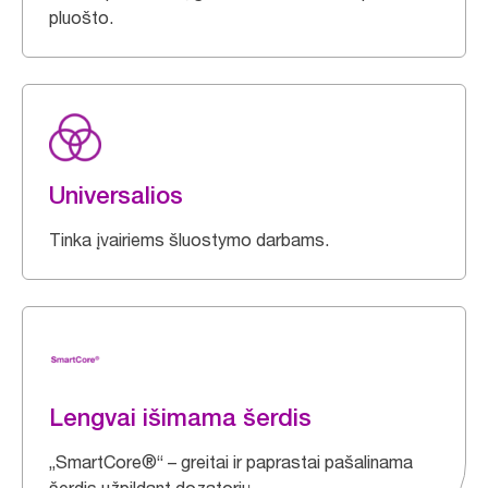
pluošto.
Universalios
Tinka įvairiems šluostymo darbams.
Lengvai išimama šerdis
„SmartCore®“ – greitai ir paprastai pašalinama