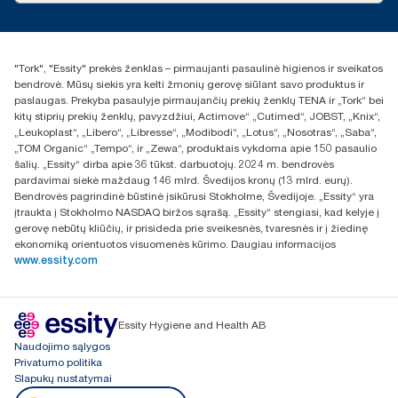
Naujienos ir pranešimai spaudai
torklt@essity.com
+370 5 268 3455
Rasti platintoją
"Tork", "Essity" prekės ženklas – pirmaujanti pasaulinė higienos ir sveikatos
UAB Essity Lithuania
bendrovė. Mūsų siekis yra kelti žmonių gerovę siūlant savo produktus ir
Naugarduko g. 98
paslaugas. Prekyba pasaulyje pirmaujančių prekių ženklų TENA ir „Tork“ bei
LT-03160 Vilnius, Lietuva
kitų stiprių prekių ženklų, pavyzdžiui, Actimove“ „Cutimed“, JOBST, „Knix“,
„Leukoplast“, „Libero“, „Libresse“, „Modibodi“, „Lotus“, „Nosotras“, „Saba“,
„TOM Organic“ „Tempo“, ir „Zewa“, produktais vykdoma apie 150 pasaulio
šalių. „Essity“ dirba apie 36 tūkst. darbuotojų. 2024 m. bendrovės
pardavimai siekė maždaug 146 mlrd. Švedijos kronų (13 mlrd. eurų).
Bendrovės pagrindinė būstinė įsikūrusi Stokholme, Švedijoje. „Essity“ yra
įtraukta į Stokholmo NASDAQ biržos sąrašą. „Essity“ stengiasi, kad kelyje į
gerovę nebūtų kliūčių, ir prisideda prie sveikesnės, tvaresnės ir į žiedinę
ekonomiką orientuotos visuomenės kūrimo. Daugiau informacijos
www.essity.com
Essity Hygiene and Health AB
Naudojimo sąlygos
Privatumo politika
Slapukų nustatymai