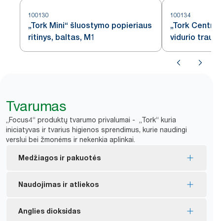
100130
100134
„Tork Mini“ šluostymo popieriaus
„Tork Centrefe
ritinys, baltas, M1
vidurio trauk
šluostymo po
Tvarumas
„Focus4“ produktų tvarumo privalumai - „Tork“ kuria
iniciatyvas ir tvarius higienos sprendimus, kurie naudingi
verslui bei žmonėms ir nekenkia aplinkai.
Medžiagos ir pakuotės
„FSC®“ ženklas – gaminys pagamintas iš
Naudojimas ir atliekos
atsakingai išgauto pluošto.
Daugelis asortimento gaminių turi ES ekologinį
Dozuojant po vieną kontroliuojamas vartojimas ir
Anglies dioksidas
ženklą – jų poveikis aplinkai per visą gaminio
*
sutaupoma iki 37 % popieriaus.