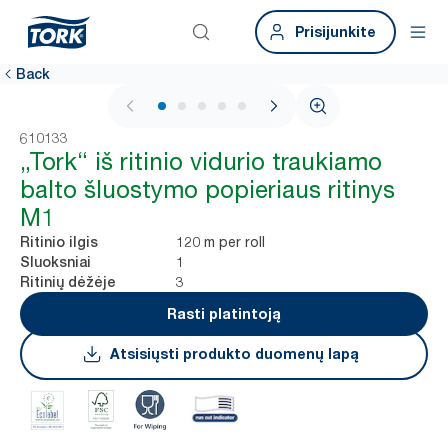
Prisijunkite
Back
1 / 5
610133
„Tork“ iš ritinio vidurio traukiamo
balto šluostymo popieriaus ritinys
M1
120 m per roll
Ritinio ilgis
1
Sluoksniai
3
Ritinių dėžėje
Rasti platintoją
Atsisiųsti produkto duomenų lapą