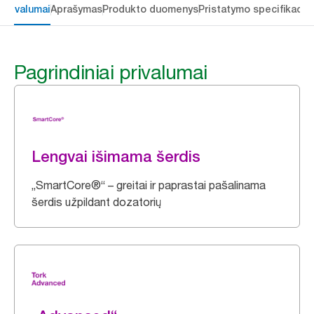
 privalumai
Aprašymas
Produkto duomenys
Pristatymo specifikacij
Pagrindiniai privalumai
Lengvai išimama šerdis
„SmartCore®“ – greitai ir paprastai pašalinama
šerdis užpildant dozatorių