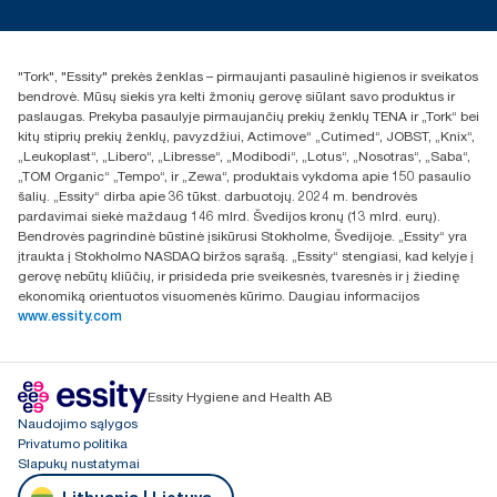
Naujienos ir pranešimai spaudai
torklt@essity.com
+370 5 268 3455
Rasti platintoją
"Tork", "Essity" prekės ženklas – pirmaujanti pasaulinė higienos ir sveikatos
UAB Essity Lithuania
bendrovė. Mūsų siekis yra kelti žmonių gerovę siūlant savo produktus ir
Naugarduko g. 98
paslaugas. Prekyba pasaulyje pirmaujančių prekių ženklų TENA ir „Tork“ bei
LT-03160 Vilnius, Lietuva
kitų stiprių prekių ženklų, pavyzdžiui, Actimove“ „Cutimed“, JOBST, „Knix“,
„Leukoplast“, „Libero“, „Libresse“, „Modibodi“, „Lotus“, „Nosotras“, „Saba“,
„TOM Organic“ „Tempo“, ir „Zewa“, produktais vykdoma apie 150 pasaulio
šalių. „Essity“ dirba apie 36 tūkst. darbuotojų. 2024 m. bendrovės
pardavimai siekė maždaug 146 mlrd. Švedijos kronų (13 mlrd. eurų).
Bendrovės pagrindinė būstinė įsikūrusi Stokholme, Švedijoje. „Essity“ yra
įtraukta į Stokholmo NASDAQ biržos sąrašą. „Essity“ stengiasi, kad kelyje į
gerovę nebūtų kliūčių, ir prisideda prie sveikesnės, tvaresnės ir į žiedinę
ekonomiką orientuotos visuomenės kūrimo. Daugiau informacijos
www.essity.com
Essity Hygiene and Health AB
Naudojimo sąlygos
Privatumo politika
Slapukų nustatymai