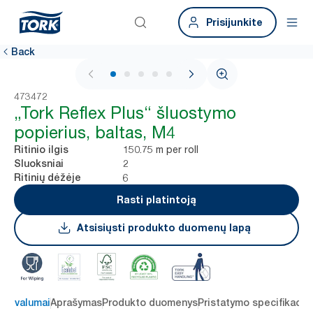
Prisijunkite
Back
1 / 6
473472
„Tork Reflex Plus“ šluostymo
popierius, baltas, M4
150.75 m per roll
Ritinio ilgis
2
Sluoksniai
6
Ritinių dėžėje
Rasti platintoją
Atsisiųsti produkto duomenų lapą
 privalumai
Aprašymas
Produkto duomenys
Pristatymo specifikacij