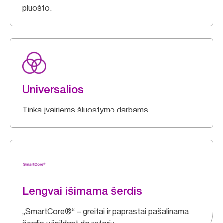
pluošto.
Universalios
Tinka įvairiems šluostymo darbams.
Lengvai išimama šerdis
„SmartCore®“ – greitai ir paprastai pašalinama