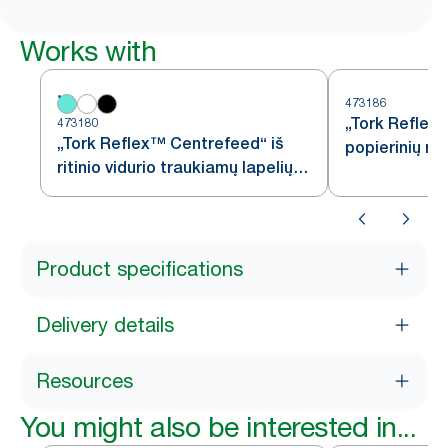
Works with
473186
„Tork Reflex
473180
„Tork Reflex™ Centrefeed“ iš
popierinių ran
ritinio vidurio traukiamų lapelių
dozatoriumi, 
dozatorius, baltos ir turkio
spalvos, M4
spalvos, M4
Product specifications
Delivery details
Resources
You might also be interested in...