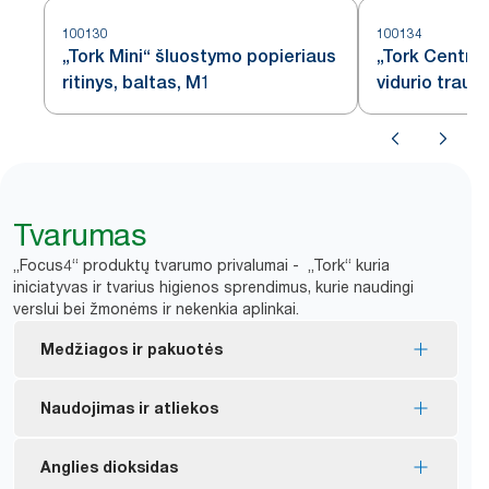
100130
100134
„Tork Mini“ šluostymo popieriaus
„Tork Centrefe
ritinys, baltas, M1
vidurio trauk
šluostymo po
Tvarumas
„Focus4“ produktų tvarumo privalumai - „Tork“ kuria
iniciatyvas ir tvarius higienos sprendimus, kurie naudingi
verslui bei žmonėms ir nekenkia aplinkai.
Medžiagos ir pakuotės
„FSC®“ ženklas – gaminys pagamintas iš
Naudojimas ir atliekos
atsakingai išgauto pluošto.
Daugelis asortimento gaminių turi ES ekologinį
Dozuojant po vieną kontroliuojamas vartojimas ir
Anglies dioksidas
ženklą – jų poveikis aplinkai per visą gaminio
*
sutaupoma iki 37 % popieriaus.