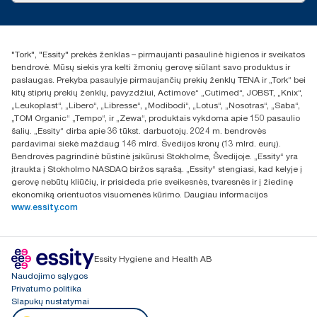
Naujienos ir pranešimai spaudai
torklt@essity.com
+370 5 268 3455
Rasti platintoją
"Tork", "Essity" prekės ženklas – pirmaujanti pasaulinė higienos ir sveikatos
UAB Essity Lithuania
bendrovė. Mūsų siekis yra kelti žmonių gerovę siūlant savo produktus ir
Naugarduko g. 98
paslaugas. Prekyba pasaulyje pirmaujančių prekių ženklų TENA ir „Tork“ bei
LT-03160 Vilnius, Lietuva
kitų stiprių prekių ženklų, pavyzdžiui, Actimove“ „Cutimed“, JOBST, „Knix“,
„Leukoplast“, „Libero“, „Libresse“, „Modibodi“, „Lotus“, „Nosotras“, „Saba“,
„TOM Organic“ „Tempo“, ir „Zewa“, produktais vykdoma apie 150 pasaulio
šalių. „Essity“ dirba apie 36 tūkst. darbuotojų. 2024 m. bendrovės
pardavimai siekė maždaug 146 mlrd. Švedijos kronų (13 mlrd. eurų).
Bendrovės pagrindinė būstinė įsikūrusi Stokholme, Švedijoje. „Essity“ yra
įtraukta į Stokholmo NASDAQ biržos sąrašą. „Essity“ stengiasi, kad kelyje į
gerovę nebūtų kliūčių, ir prisideda prie sveikesnės, tvaresnės ir į žiedinę
ekonomiką orientuotos visuomenės kūrimo. Daugiau informacijos
www.essity.com
Essity Hygiene and Health AB
Naudojimo sąlygos
Privatumo politika
Slapukų nustatymai