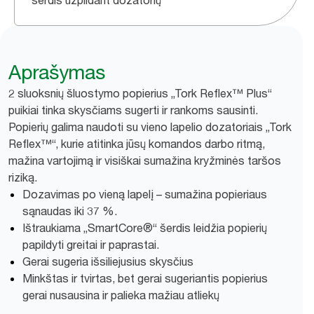
šerdis užpildant dozatorių
Aprašymas
2 sluoksnių šluostymo popierius „Tork Reflex™ Plus“
puikiai tinka skysčiams sugerti ir rankoms sausinti.
Popierių galima naudoti su vieno lapelio dozatoriais „Tork
Reflex™“, kurie atitinka jūsų komandos darbo ritmą,
mažina vartojimą ir visiškai sumažina kryžminės taršos
riziką.
Dozavimas po vieną lapelį – sumažina popieriaus
sąnaudas iki 37 %.
Ištraukiama „SmartCore®“ šerdis leidžia popierių
papildyti greitai ir paprastai.
Gerai sugeria išsiliejusius skysčius
Minkštas ir tvirtas, bet gerai sugeriantis popierius
gerai nusausina ir palieka mažiau atliekų