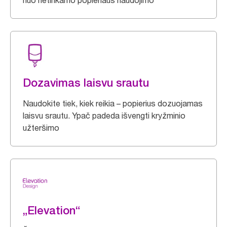
nuo netinkamo popieriaus naudojimo
Dozavimas laisvu srautu
Naudokite tiek, kiek reikia – popierius dozuojamas
laisvu srautu. Ypač padeda išvengti kryžminio
užteršimo
„Elevation“