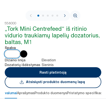
1 / 7
558000
„Tork Mini Centrefeed“ iš ritinio
vidurio traukiamų lapelių dozatorius,
baltas, M1
Spalva
Elevation
Dizaino linija
Sieninis
Dozatorių išdėstymas
Rasti platintoją
Atsisiųsti produkto duomenų lapą
 privalumai
Aprašymas
Produkto duomenys
Pristatymo specifikacij