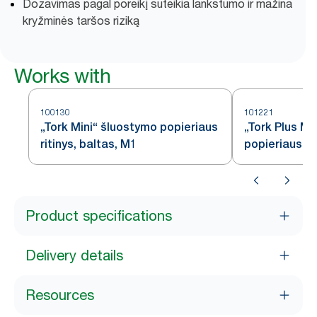
Dozavimas pagal poreikį suteikia lankstumo ir mažina
kryžminės taršos riziką
Works with
100130
101221
„Tork Mini“ šluostymo popieriaus
„Tork Plus Mi
ritinys, baltas, M1
popieriaus ri
Product specifications
Delivery details
Resources