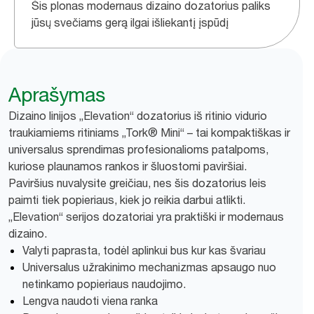
Šis plonas modernaus dizaino dozatorius paliks
jūsų svečiams gerą ilgai išliekantį įspūdį
Aprašymas
Dizaino linijos „Elevation“ dozatorius iš ritinio vidurio
traukiamiems ritiniams „Tork® Mini“ – tai kompaktiškas ir
universalus sprendimas profesionalioms patalpoms,
kuriose plaunamos rankos ir šluostomi paviršiai.
Paviršius nuvalysite greičiau, nes šis dozatorius leis
paimti tiek popieriaus, kiek jo reikia darbui atlikti.
„Elevation“ serijos dozatoriai yra praktiški ir modernaus
dizaino.
Valyti paprasta, todėl aplinkui bus kur kas švariau
Universalus užrakinimo mechanizmas apsaugo nuo
netinkamo popieriaus naudojimo.
Lengva naudoti viena ranka