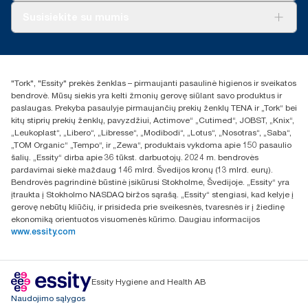
Apie mus
Susisiekite su mumis
Sėkmės istorijos
Naujienos ir pranešimai spaudai
torklt@essity.com
+370 5 268 3455
Rasti platintoją
"Tork", "Essity" prekės ženklas – pirmaujanti pasaulinė higienos ir sveikatos
UAB Essity Lithuania
bendrovė. Mūsų siekis yra kelti žmonių gerovę siūlant savo produktus ir
Naugarduko g. 98
paslaugas. Prekyba pasaulyje pirmaujančių prekių ženklų TENA ir „Tork“ bei
LT-03160 Vilnius, Lietuva
kitų stiprių prekių ženklų, pavyzdžiui, Actimove“ „Cutimed“, JOBST, „Knix“,
„Leukoplast“, „Libero“, „Libresse“, „Modibodi“, „Lotus“, „Nosotras“, „Saba“,
„TOM Organic“ „Tempo“, ir „Zewa“, produktais vykdoma apie 150 pasaulio
šalių. „Essity“ dirba apie 36 tūkst. darbuotojų. 2024 m. bendrovės
pardavimai siekė maždaug 146 mlrd. Švedijos kronų (13 mlrd. eurų).
Bendrovės pagrindinė būstinė įsikūrusi Stokholme, Švedijoje. „Essity“ yra
įtraukta į Stokholmo NASDAQ biržos sąrašą. „Essity“ stengiasi, kad kelyje į
gerovę nebūtų kliūčių, ir prisideda prie sveikesnės, tvaresnės ir į žiedinę
ekonomiką orientuotos visuomenės kūrimo. Daugiau informacijos
www.essity.com
Essity Hygiene and Health AB
Naudojimo sąlygos