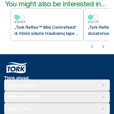
You might also be interested in...
473167
473177
„Tork Reflex™ Mini Centrefeed“
„Tork Reflex
iš ritinio vidurio traukiamų lapelių
dozatorius, b
dozatorius, baltos ir turkio
spalvos, M3
Ką mes siūlome
Sprendimai verslui
Mūsų sprendimai
Tvarumas
„Tork Clean Care“
„Tork Vision“ valymas
Apie „Tork“
„AD-a-Glance“