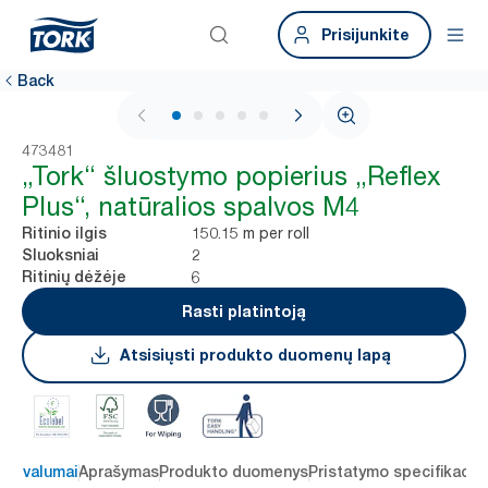
Prisijunkite
Back
1 / 7
473481
„Tork“ šluostymo popierius „Reflex
Plus“, natūralios spalvos M4
150.15 m per roll
Ritinio ilgis
2
Sluoksniai
6
Ritinių dėžėje
Rasti platintoją
Atsisiųsti produkto duomenų lapą
 privalumai
Aprašymas
Produkto duomenys
Pristatymo specifikacij