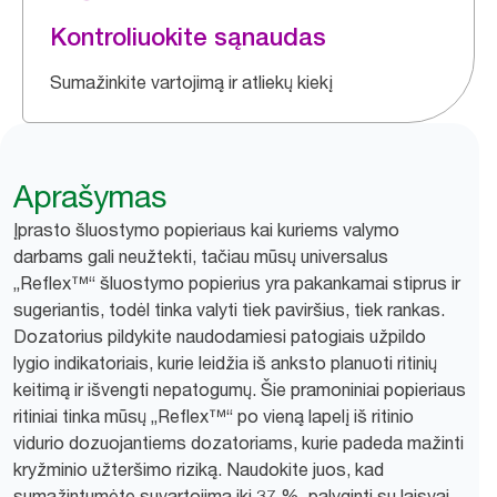
Kontroliuokite sąnaudas
Sumažinkite vartojimą ir atliekų kiekį
Aprašymas
Įprasto šluostymo popieriaus kai kuriems valymo
darbams gali neužtekti, tačiau mūsų universalus
„Reflex™“ šluostymo popierius yra pakankamai stiprus ir
sugeriantis, todėl tinka valyti tiek paviršius, tiek rankas.
Dozatorius pildykite naudodamiesi patogiais užpildo
lygio indikatoriais, kurie leidžia iš anksto planuoti ritinių
keitimą ir išvengti nepatogumų. Šie pramoniniai popieriaus
ritiniai tinka mūsų „Reflex™“ po vieną lapelį iš ritinio
vidurio dozuojantiems dozatoriams, kurie padeda mažinti
kryžminio užteršimo riziką. Naudokite juos, kad
sumažintumėte suvartojimą iki 37 %, palyginti su laisvai