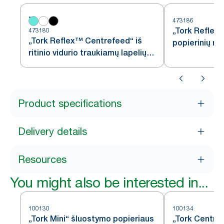
473186
„Tork Reflex
473180
„Tork Reflex™ Centrefeed“ iš
popierinių ran
ritinio vidurio traukiamų lapelių
dozatoriumi, 
dozatorius, baltos ir turkio
spalvos, M4
spalvos, M4
Product specifications
Delivery details
Resources
You might also be interested in...
100130
100134
„Tork Mini“ šluostymo popieriaus
„Tork Centrefe