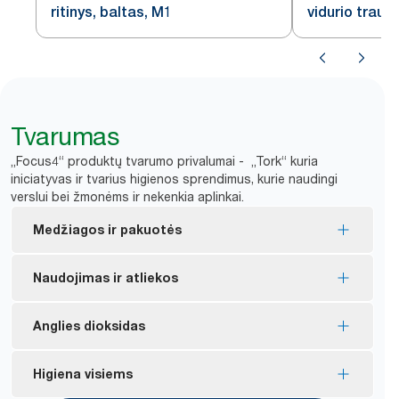
ritinys, baltas, M1
vidurio trauk
šluostymo po
Tvarumas
„Focus4“ produktų tvarumo privalumai - „Tork“ kuria
iniciatyvas ir tvarius higienos sprendimus, kurie naudingi
verslui bei žmonėms ir nekenkia aplinkai.
Medžiagos ir pakuotės
„FSC®“ ženklas – gaminys pagamintas iš
Naudojimas ir atliekos
atsakingai išgauto pluošto.
Daugelis asortimento gaminių turi ES ekologinį
Dozuojant po vieną kontroliuojamas vartojimas ir
Anglies dioksidas
ženklą – jų poveikis aplinkai per visą gaminio
*
sutaupoma iki 37 % popieriaus.
*
gyvavimo ciklą yra mažesnis.
Anglies dioksido atžvilgiu neutralūs sertifikuoti
Higiena visiems
*
Vidaus tyrimo, vykdyto 4 savaites, duomenys. „Tork
Dalies asortimento pakuotės yra pagamintos iš ne
dozatoriai gaminami naudojant sertifikuotą
Centrefeed“ ir „Tork Reflex™ System“. Sumažėjimas