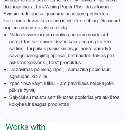
dozuojančiais „Tork Wiping Paper Plus“ dozatoriais.
Šviesiai ruda spalva gaunama naudojant perdirbtas
kartonines dėžes kaip vieną iš pluošto šaltinių. Gaminant
popierių nepridėta jokių dažiklių.
Natūrali šviesiai ruda spalva gaunama naudojant
perdirbtas kartonines dėžes kaip vieną iš pluošto
šaltinių. Tai puikus pasirinkimas, jei norite parodyti
savo įsipareigojimą aplinkai, bet naudoti tokios pat
aukštos kokybės „Tork“ produktus.
Dozavimas po vieną lapelį – sumažina popieriaus
sąnaudas iki 37 %.
Ypač tinka valyti stiklui – ant paviršiaus nelieka jokių
pūkų ir žymių
Sąlyčiui su maistu sertifikuotas popierius yra aukštos
kokybės ir saugus produktas
Works with