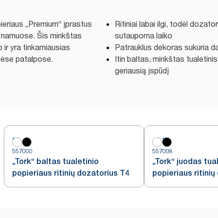
ieriaus „Premium“ įprastus
Ritiniai labai ilgi, todėl dozator
lyg namuose. Šis minkštas
sutaupoma laiko
o ir yra tinkamiausias
Patrauklus dekoras sukuria da
nėse patalpose.
Itin baltas, minkštas tualetinis
geriausią įspūdį
557000
557008
„Tork“ baltas tualetinio
„Tork“ juodas tual
popieriaus ritinių dozatorius T4
popieriaus ritini