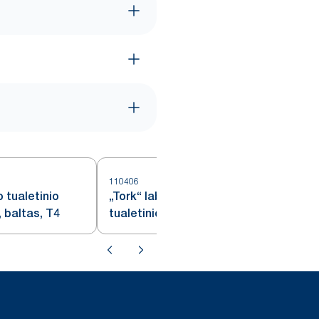
110406
o tualetinio
„Tork“ labai minkšto 4 sluoksnių
, baltas, T4
tualetinio popieriaus „Premium“
įprastinis ritinėlis