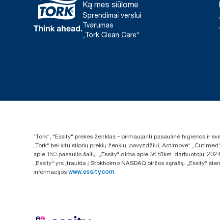
Ką mes siūlome
Sprendimai verslui
Tvarumas
„Tork Clean Care“
"Tork", "Essity" prekės ženklas – pirmaujanti pasaulinė higienos ir 
„Tork“ bei kitų stiprių prekių ženklų, pavyzdžiui, Actimove“ „Cutimed
apie 150 pasaulio šalių. „Essity“ dirba apie 36 tūkst. darbuotojų. 
„Essity“ yra įtraukta į Stokholmo NASDAQ biržos sąrašą. „Essity“ sten
informacijos
www.essity.com