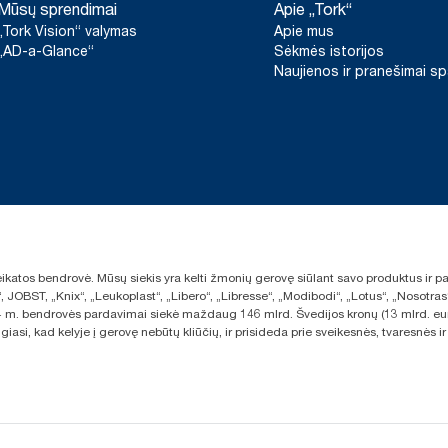
Mūsų sprendimai
Apie „Tork“
„Tork Vision“ valymas
Apie mus
„AD-a-Glance“
Sėkmės istorijos
Naujienos ir pranešimai s
sveikatos bendrovė. Mūsų siekis yra kelti žmonių gerovę siūlant savo produktus ir
“, JOBST, „Knix“, „Leukoplast“, „Libero“, „Libresse“, „Modibodi“, „Lotus“, „Nosot
2024 m. bendrovės pardavimai siekė maždaug 146 mlrd. Švedijos kronų (13 mlrd. eu
giasi, kad kelyje į gerovę nebūtų kliūčių, ir prisideda prie sveikesnės, tvaresnė