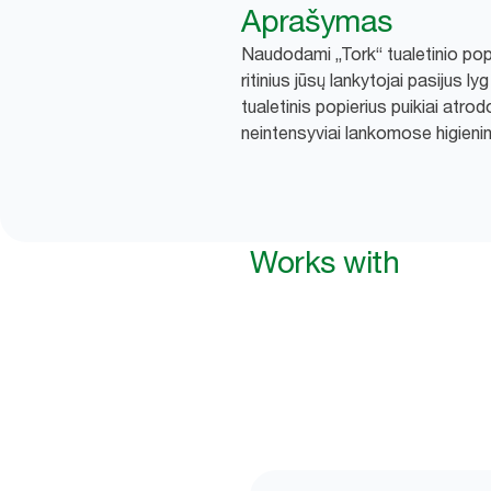
Aprašymas
Naudodami „Tork“ tualetinio pop
ritinius jūsų lankytojai pasijus 
tualetinis popierius puikiai atrod
neintensyviai lankomose higieni
Works with