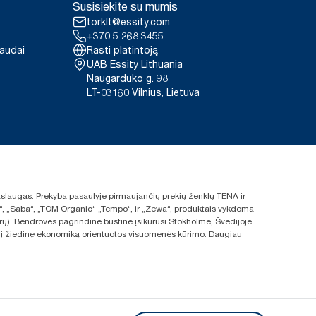
Susisiekite su mumis
torklt@essity.com
+370 5 268 3455
paudai
Rasti platintoją
UAB Essity Lithuania
Naugarduko g. 98
LT-03160 Vilnius, Lietuva
 paslaugas. Prekyba pasaulyje pirmaujančių prekių ženklų TENA ir
ras“, „Saba“, „TOM Organic“ „Tempo“, ir „Zewa“, produktais vykdoma
rų). Bendrovės pagrindinė būstinė įsikūrusi Stokholme, Švedijoje.
s ir į žiedinę ekonomiką orientuotos visuomenės kūrimo. Daugiau