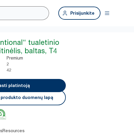
Prisijunkite
tional“ tualetinio
tinėlis, baltas, T4
Premium
2
42
asti platintoją
i produkto duomenų lapą
os
Resources