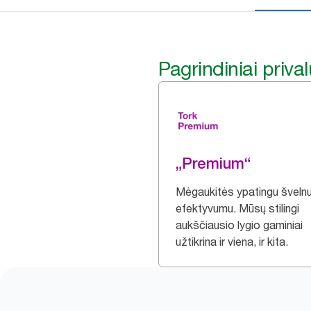
Pagrindiniai priva
„Premium“
Mėgaukitės ypatingu švelnu
efektyvumu. Mūsų stilingi
aukščiausio lygio gaminiai
užtikrina ir viena, ir kita.