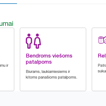
lumai
Bendroms viešoms
Rel
patalpoms
mu ir
Patra
sukur
Biurams, laukiamiesiems ir
kitoms panašioms patalpoms.