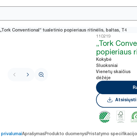
„Tork Conventional“ tualetinio popieriaus ritinėlis, baltas, T4
110219
„Tork Conven
popieriaus ri
Kokybė
Sluoksniai
Vienetų skaičius
dėžėje
R
Atsisiųst
 privalumai
Aprašymas
Produkto duomenys
Pristatymo specifikacij