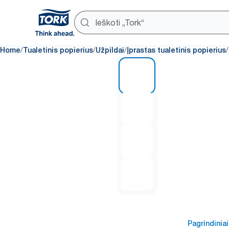
/
/
/
/
Home
Tualetinis popierius
Užpildai
Įprastas tualetinis popierius
1 of 4
Pagrindiniai