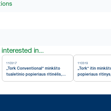
tions
interested in...
110317
110319
„Tork Conventional“ minkšto
„Tork“ itin minkšt
tualetinio popieriaus ritinėlis,
popieriaus ritinys
baltas, T4