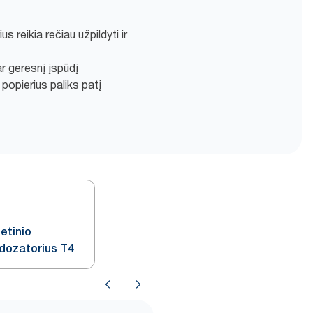
ius reikia rečiau užpildyti ir
r geresnį įspūdį
 popierius paliks patį
etinio
ų dozatorius T4