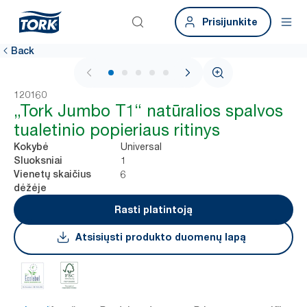
Prisijunkite
Back
1 / 5
120160
„Tork Jumbo T1“ natūralios spalvos
tualetinio popieriaus ritinys
Universal
Kokybė
1
Sluoksniai
6
Vienetų skaičius
dėžėje
Rasti platintoją
Atsisiųsti produkto duomenų lapą