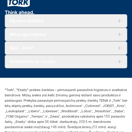
Ką mes siūlome
Sprendimai verslui
Mūsų sprendimai
Tvarumas
„Tork Clean Care“
„Tork Vision“ valymas
Apie „Tork“
„AD-a-Glance“
Apie mus
Susisiekite su mumis
Sėkmės istorijos
Naujienos ir pranešimai spaudai
torklt@essity.com
+370 5 268 3455
Rasti platintoją
"Tork", "Essity" prekės ženklas – pirmaujanti pasaulinė higienos ir sveikatos
UAB Essity Lithuania
bendrovė. Mūsų siekis yra kelti žmonių gerovę siūlant savo produktus ir
Naugarduko g. 98
paslaugas. Prekyba pasaulyje pirmaujančių prekių ženklų TENA ir „Tork“ bei
LT-03160 Vilnius, Lietuva
kitų stiprių prekių ženklų, pavyzdžiui, Actimove“ „Cutimed“, JOBST, „Knix“,
„Leukoplast“, „Libero“, „Libresse“, „Modibodi“, „Lotus“, „Nosotras“, „Saba“,
„TOM Organic“ „Tempo“, ir „Zewa“, produktais vykdoma apie 150 pasaulio
šalių. „Essity“ dirba apie 36 tūkst. darbuotojų. 2024 m. bendrovės
pardavimai siekė maždaug 146 mlrd. Švedijos kronų (13 mlrd. eurų).