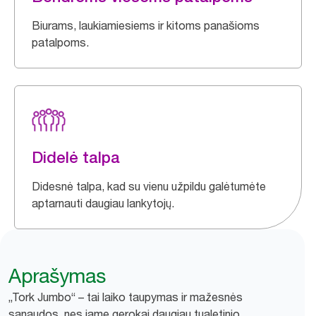
Biurams, laukiamiesiems ir kitoms panašioms
patalpoms.
Didelė talpa
Didesnė talpa, kad su vienu užpildu galėtumėte
aptarnauti daugiau lankytojų.
Aprašymas
„Tork Jumbo“ – tai laiko taupymas ir mažesnės
sąnaudos, nes jame gerokai daugiau tualetinio