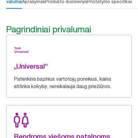
 privalumai
Aprašymas
Produkto duomenys
Pristatymo specifikacij
Pagrindiniai privalumai
„Universal“
Patenkina bazinius vartotojų poreikius, kaina
atitinka kokybę, nereikalauja daug priežiūros.
Bendroms viešoms patalpoms