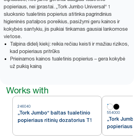
popieriaus, nei įprastai. „Tork Jumbo Universal“ 1
sluoksnio tualetinis popierius atitinka pagrindinius
higieninės patalpos poreikius, pasižymi geru kainos ir
kokybės santykiu, jis puikiai tinkamas gausiai lankomose
vietose.
Talpina didelį kiekį: reikia rečiau keisti ir mažiau rizikos,
kad popieriaus pritrūks
Prieinamos kainos tualetinis popierius – gera kokybė
už puikią kainą
Works with
246040
„Tork Jumbo“ baltas tualetinio
554000
„Tork Jumbo“ 
popieriaus ritinių dozatorius T1
popieriaus ri
baltas, T1