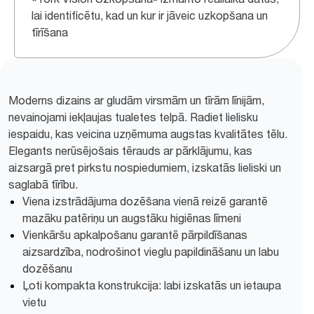
lai identificētu, kad un kur ir jāveic uzkopšana un
tīrīšana
Moderns dizains ar gludām virsmām un tīrām līnijām,
nevainojami iekļaujas tualetes telpā. Radiet lielisku
iespaidu, kas veicina uzņēmuma augstas kvalitātes tēlu.
Elegants nerūsējošais tērauds ar pārklājumu, kas
aizsargā pret pirkstu nospiedumiem, izskatās lieliski un
saglabā tīrību.
Viena izstrādājuma dozēšana vienā reizē garantē
mazāku patēriņu un augstāku higiēnas līmeni
Vienkāršu apkalpošanu garantē pārpildīšanas
aizsardzība, nodrošinot vieglu papildināšanu un labu
dozēšanu
Ļoti kompakta konstrukcija: labi izskatās un ietaupa
vietu