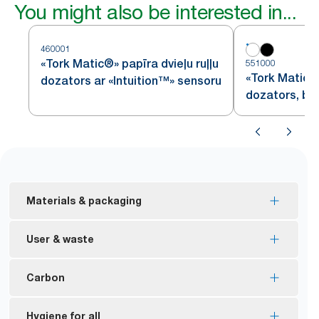
You might also be interested in...
460001
«Tork Matic®» papīra dvieļu ruļļu
551000
«Tork Matic®»
dozators ar «Intuition™» sensoru
dozators, ba
Materials & packaging
ES ekomarķējuma sertificēti papildinājumi –
User & waste
samazināta ietekme uz vidi visā izstrādājuma
dzīves ciklā
Samaziniet papildināšanas biežumu, izmantojot
Carbon
FSC® certified refills – made from responsibly
viena izstrādājuma dozēšanas sistēmu, kas palīdz
sourced fiber.
*
kontrolēt patēriņu un samazināt atkritumus.
«Image» līnijas oglekļneitrāli sertificēti dozatori –
Hygiene for all