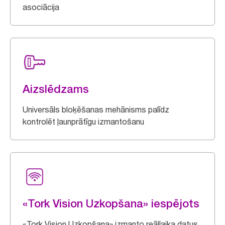
asociācija
Aizslēdzams
Universāls bloķēšanas mehānisms palīdz
kontrolēt ļaunprātīgu izmantošanu
«Tork Vision Uzkopšana» iespējots
«Tork Vision Uzkopšana» izmanto reāllaika datus,