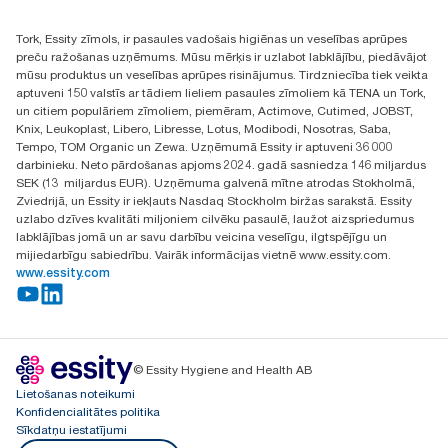
+371 29141799
Multifold» (H2) papildinājumiem oglekļa pēdu pirms laika, kad
+371 292 73368
mūsu papīra ražošanas darba nodrošināšanai sākām pirkt
Tork, Essity zīmols, ir pasaules vadošais higiēnas un veselības aprūpes
Atrast izplatītāju
atjaunojamo energoresursu elektroenerģiju, kas pārbaudīta un
preču ražošanas uzņēmums. Mūsu mērķis ir uzlabot labklājību, piedāvājot
Ulbrokas street 19A
saskaņota ar izcelsmes garantijām. Galīgie oglekļa pēdas
mūsu produktus un veselības aprūpes risinājumus. Tirdzniecība tiek veikta
Riga, Latvija
samazinājumi tika noteikti trešās puses pārskatītā aprites cikla
aptuveni 150 valstīs ar tādiem lieliem pasaules zīmoliem kā TENA un Tork,
LV-1028
izvērtējumā no sākuma līdz beigām.
un citiem populāriem zīmoliem, piemēram, Actimove, Cutimed, JOBST,
Knix, Leukoplast, Libero, Libresse, Lotus, Modibodi, Nosotras, Saba,
Tempo, TOM Organic un Zewa. Uzņēmumā Essity ir aptuveni 36 000
darbinieku. Neto pārdošanas apjoms 2024. gadā sasniedza 146 miljardus
SEK (13 miljardus EUR). Uzņēmuma galvenā mītne atrodas Stokholmā,
Zviedrijā, un Essity ir iekļauts Nasdaq Stockholm biržas sarakstā. Essity
uzlabo dzīves kvalitāti miljoniem cilvēku pasaulē, laužot aizspriedumus
labklājības jomā un ar savu darbību veicina veselīgu, ilgtspējīgu un
mijiedarbīgu sabiedrību. Vairāk informācijas vietnē www.essity.com.
www.essity.com
© Essity Hygiene and Health AB
Lietošanas noteikumi
Konfidencialitātes politika
Sīkdatņu iestatījumi