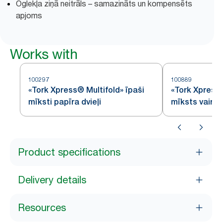
Oglekļa ziņā neitrāls – samazināts un kompensēts
apjoms
Works with
100297
100889
«Tork Xpress® Multifold» īpaši
«Tork Xpress
mīksti papīra dvieļi
mīksts vairāk
papīra dvieli
Product specifications
Delivery details
Resources