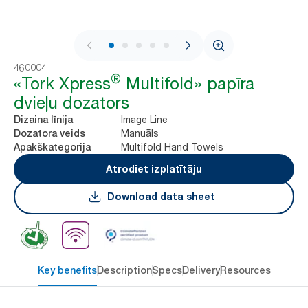
1 / 9
460004
®
«Tork Xpress
Multifold» papīra
dvieļu dozators
Image Line
Dizaina līnija
Manuāls
Dozatora veids
Multifold Hand Towels
Apakškategorija
Atrodiet izplatītāju
Download data sheet
Key benefits
Description
Specs
Delivery
Resources