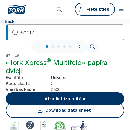
Pieteikties
Back
471117
1 / 7
471146
®
«Tork Xpress
Multifold» papīra
dvieļi
Universal
Kvalitāte
2
Kārtu skaits
3800
Vienības kastē
Atrodiet izplatītāju
Download data sheet