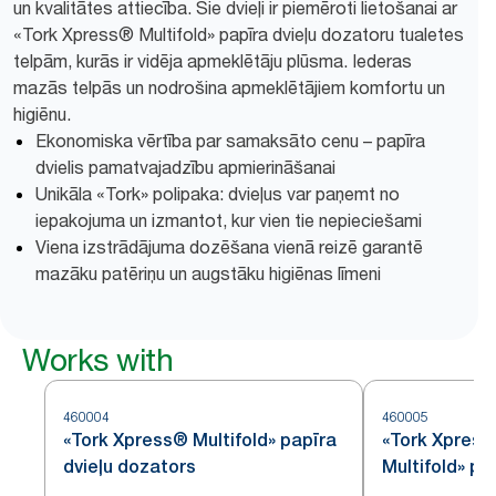
un kvalitātes attiecība. Šie dvieļi ir piemēroti lietošanai ar
«Tork Xpress® Multifold» papīra dvieļu dozatoru tualetes
telpām, kurās ir vidēja apmeklētāju plūsma. Iederas
mazās telpās un nodrošina apmeklētājiem komfortu un
higiēnu.
Ekonomiska vērtība par samaksāto cenu – papīra
dvielis pamatvajadzību apmierināšanai
Unikāla «Tork» polipaka: dvieļus var paņemt no
iepakojuma un izmantot, kur vien tie nepieciešami
Viena izstrādājuma dozēšana vienā reizē garantē
mazāku patēriņu un augstāku higiēnas līmeni
Works with
460004
460005
«Tork Xpress® Multifold» papīra
«Tork Xpres
dvieļu dozators
Multifold» pa