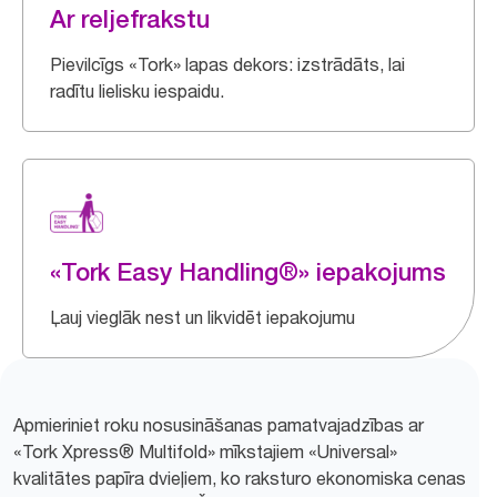
Ar reljefrakstu
Pievilcīgs «Tork» lapas dekors: izstrādāts, lai
radītu lielisku iespaidu.
«Tork Easy Handling®» iepakojums
Ļauj vieglāk nest un likvidēt iepakojumu
Apmieriniet roku nosusināšanas pamatvajadzības ar
«Tork Xpress® Multifold» mīkstajiem «Universal»
kvalitātes papīra dvieļiem, ko raksturo ekonomiska cenas