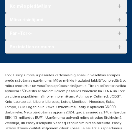
Franciju) pārdotajiem vai nomātajiem dozatoriem.
ar pārtiku.
Ko mēs piedāvājam
«ClimatePartner» sertificēts produkts: www.climate-id.com/en-
gb/9VIUDN.
*
Izmantots saistībā ar izstrādājumiem 100297, 120289, 150299,
Risinājumiem
Mūsu risinājumi
**
100888, 100889 un 120454
Attēlo «Tork Xpress® Multifold» (H2) Eiropas papildinājumu
Ilgtspēja
klāstu vienā lietotāja gadījumā. Pamatojas uz trešās puses
Tork Clean Care
**
Produktus ir sertificējusi Zviedrijas Reimatisma asociācija.
Tork Vision Uzkopšana
pārskatītu aprites cikla izvērtējumu (ACI), kas attiecas uz visiem
Par «Tork»
AD-a-Glance
papildinājuma produktu kvalitātes līmeņiem apvienojumā ar
patēriņa datiem. Tā kā šie dati ir sistēmas vidējie rādītāji, tie nav
Par mums
Sazinieties ar mums
lietojami oglekļa pēdas ziņošanas mērķiem attiecībā uz
Veiksmīgas pieredzes stāsti
konkrētiem izstrādājumiem un patēriņu.
torklv@essity.com
***
Caurmērā, salīdzinot vidējo rādītāju visiem «Tork Xpress®
+371 29141799
Multifold» (H2) papildinājumiem oglekļa pēdu pirms laika, kad
+371 292 73368
mūsu papīra ražošanas darba nodrošināšanai sākām pirkt
Tork, Essity zīmols, ir pasaules vadošais higiēnas un veselības aprūpes
Atrast izplatītāju
atjaunojamo energoresursu elektroenerģiju, kas pārbaudīta un
preču ražošanas uzņēmums. Mūsu mērķis ir uzlabot labklājību, piedāvājot
Ulbrokas street 19A
saskaņota ar izcelsmes garantijām. Galīgie oglekļa pēdas
mūsu produktus un veselības aprūpes risinājumus. Tirdzniecība tiek veikta
Riga, Latvija
samazinājumi tika noteikti trešās puses pārskatītā aprites cikla
aptuveni 150 valstīs ar tādiem lieliem pasaules zīmoliem kā TENA un Tork,
LV-1028
izvērtējumā no sākuma līdz beigām.
un citiem populāriem zīmoliem, piemēram, Actimove, Cutimed, JOBST,
Knix, Leukoplast, Libero, Libresse, Lotus, Modibodi, Nosotras, Saba,
Tempo, TOM Organic un Zewa. Uzņēmumā Essity ir aptuveni 36 000
darbinieku. Neto pārdošanas apjoms 2024. gadā sasniedza 146 miljardus
SEK (13 miljardus EUR). Uzņēmuma galvenā mītne atrodas Stokholmā,
Zviedrijā, un Essity ir iekļauts Nasdaq Stockholm biržas sarakstā. Essity
uzlabo dzīves kvalitāti miljoniem cilvēku pasaulē, laužot aizspriedumus