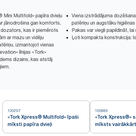
 Mini Multifold» papīra dvieļu
Viena izstrādājuma dozēšana
ur jānodrošina gan komforts,
patēriņu un augstāku higiēnas 
s dozators, kas ir piemērots
Pakas var viegli papildināt, l
pām ar mazu un vidēju
Ļoti kompakta konstrukcija: la
tēriņu, izmantojot vienas
vation» līnijas «Tork»
derns dizains, kas atstāj
jiem.
100297
100889
«Tork Xpress® Multifold» īpaši
«Tork Xpress®» s
mīksti papīra dvieļi
mīksts vairākkārt
papīra dvielis