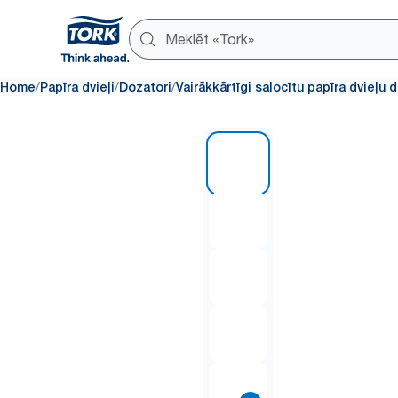
/
/
/
Home
Papīra dvieļi
Dozatori
Vairākkārtīgi salocītu papīra dvieļu 
1 of 9