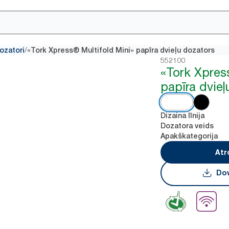
/
dozatori
«Tork Xpress® Multifold Mini» papīra dvieļu dozators
552100
«Tork Xpres
papīra dvieļ
Dizaina līnija
Dozatora veids
Apakškategorija
Atr
Dow