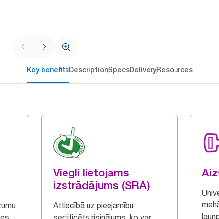
Key benefits
Description
Specs
Delivery
Resources
Viegli lietojams
Ai
izstrādājums (SRA)
Univ
mehā
dzumu
Attiecībā uz pieejamību
ļaun
nes
sertificēts risinājums, ko var