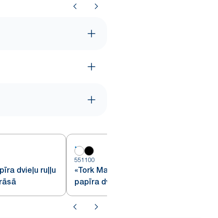
551100
5
īra dvieļu ruļļu
«Tork Matic®» automātiskais
krāsā
papīra dvieļu ruļļu dozators
baltā krāsā H1