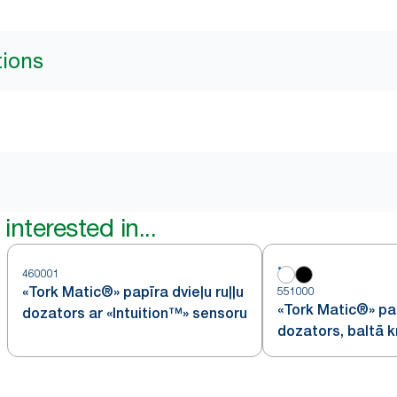
tions
interested in...
460001
«Tork Matic®» papīra dvieļu ruļļu
551000
«Tork Matic®» pap
dozators ar «Intuition™» sensoru
dozators, baltā 