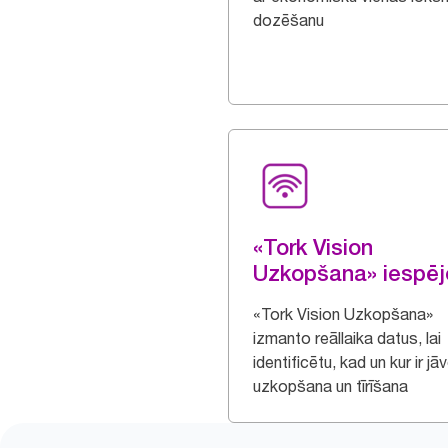
dozēšanu
«Tork Vision
Uzkopšana» iespēj
«Tork Vision Uzkopšana»
izmanto reāllaika datus, lai
identificētu, kad un kur ir jā
uzkopšana un tīrīšana