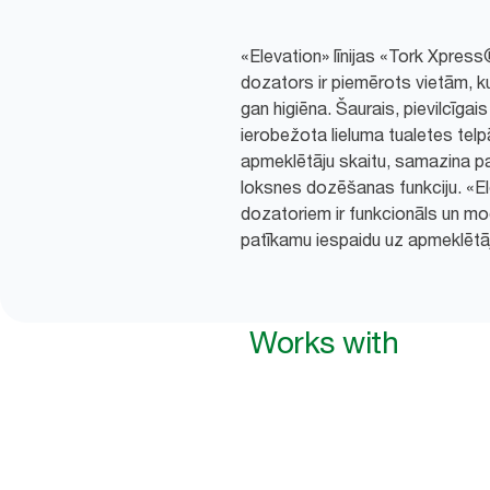
«Elevation» līnijas «Tork Xpress®
dozators ir piemērots vietām, k
gan higiēna. Šaurais, pievilcīgai
ierobežota lieluma tualetes tel
apmeklētāju skaitu, samazina pa
loksnes dozēšanas funkciju. «Ele
dozatoriem ir funkcionāls un mo
patīkamu iespaidu uz apmeklētā
Works with