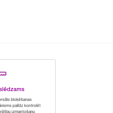
zslēdzams
ersāls bloķēšanas
nisms palīdz kontrolēt
prātīgu izmantošanu