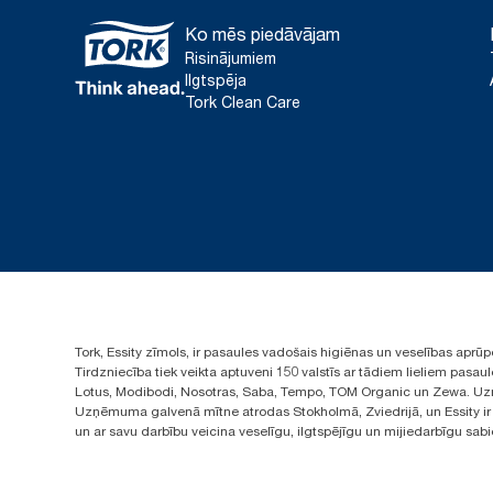
Ko mēs piedāvājam
Risinājumiem
Ilgtspēja
Tork Clean Care
Tork, Essity zīmols, ir pasaules vadošais higiēnas un veselības apr
Tirdzniecība tiek veikta aptuveni 150 valstīs ar tādiem lieliem pas
Lotus, Modibodi, Nosotras, Saba, Tempo, TOM Organic un Zewa. Uzņ
Uzņēmuma galvenā mītne atrodas Stokholmā, Zviedrijā, un Essity ir i
un ar savu darbību veicina veselīgu, ilgtspējīgu un mijiedarbīgu sab