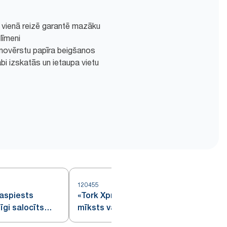
 vienā reizē garantē mazāku
līmeni
ai novērstu papīra beigšanos
bi izskatās un ietaupa vietu
120455
1
aspiests
«Tork Xpress®» saspiests
īgi salocīts
mīksts vairākkārtīgi salocīts
papīra dvielis