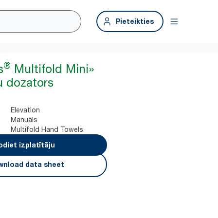
Pieteikties
®
s
Multifold Mini»
u dozators
Elevation
Manuāls
Multifold Hand Towels
odiet izplatītāju
nload data sheet