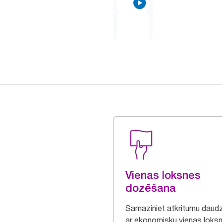
Vienas loksnes
dozēšana
Samaziniet atkritumu dau
ar ekonomisku vienas loks