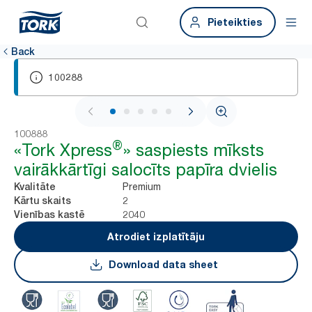
Pieteikties
Back
100288
1 / 7
100888
®
«Tork Xpress
» saspiests mīksts
vairākkārtīgi salocīts papīra dvielis
Premium
Kvalitāte
2
Kārtu skaits
2040
Vienības kastē
Atrodiet izplatītāju
Download data sheet