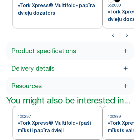
«Tork Xpress® Multifold» papīra
552000
«Tork Xpress
dvieļu dozators
dvieļu dozat
Product specifications
Delivery details
Resources
You might also be interested in...
100297
100889
«Tork Xpress® Multifold» īpaši
«Tork Xpress
mīksti papīra dvieļi
mīksts vairāk
papīra dvieli