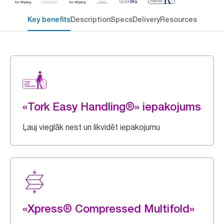
Key benefits
Description
Specs
Delivery
Resources
«Tork Easy Handling®» iepakojums
Ļauj vieglāk nest un likvidēt iepakojumu
«Xpress® Compressed Multifold»