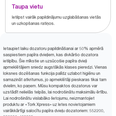
Taupa vietu
Ietilpst vairāk papildinājumu uzglabāšanas vietās
un uzkopšanas ratiņos.
Ietaupiet laiku dozatoru papildināšanai ar 50% apmērā
saspiestiem papīra dvieļiem, kas divkāršo dozatora
ietilpību. Šie mīkstie un uzsūcošie papīra dvieļi
apmeklētājiem sniedz augstākās klases pieredzi. Vienas
loksnes dozēšanas funkcija palīdz uzlabot higiēnu un
samazināt atkritumus, jo apmeklētāji pieskaras tikai tam
dvielim, ko paņem. Mūsu kompaktos dozatorus var
uzstādīt nelielās telpās, lai nodrošinātu maksimālu ērtību.
Lai nodrošinātu vislabāko lietojumu, neizmantojiet
produktu ar «Tork Xpress» uz letes novietojamiem
vairākkārtīgi salocītu papīra dvieļu dozatoriem: 552200,