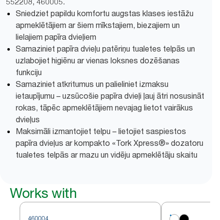
552208, 460005.
Sniedziet papildu komfortu augstas klases iestāžu
apmeklētājiem ar šiem mīkstajiem, biezajiem un
lielajiem papīra dvieļiem
Samaziniet papīra dvieļu patēriņu tualetes telpās un
uzlabojiet higiēnu ar vienas loksnes dozēšanas
funkciju
Samaziniet atkritumus un palieliniet izmaksu
ietaupījumu – uzsūcošie papīra dvieļi ļauj ātri nosusināt
rokas, tāpēc apmeklētājiem nevajag lietot vairākus
dvieļus
Maksimāli izmantojiet telpu – lietojiet saspiestos
papīra dvieļus ar kompakto «Tork Xpress®» dozatoru
tualetes telpās ar mazu un vidēju apmeklētāju skaitu
Works with
460004