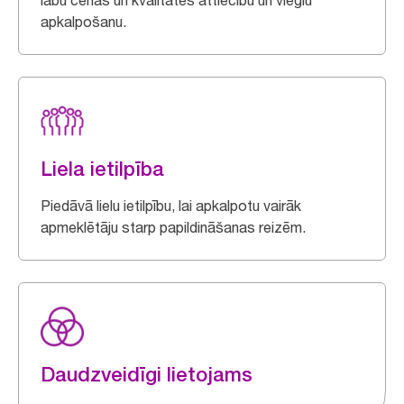
labu cenas un kvalitātes attiecību un vieglu
apkalpošanu.
Liela ietilpība
Piedāvā lielu ietilpību, lai apkalpotu vairāk
apmeklētāju starp papildināšanas reizēm.
Daudzveidīgi lietojams