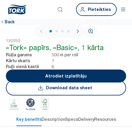
Pieteikties
Back
1 / 4
120150
«Tork» papīrs, «Basic», 1 kārta
300 m per roll
Ruļļa garums
1
Kārtu skaits
6
Ruļļi vienā kastē
Atrodiet izplatītāju
Download data sheet
Key benefits
Description
Specs
Delivery
Resources