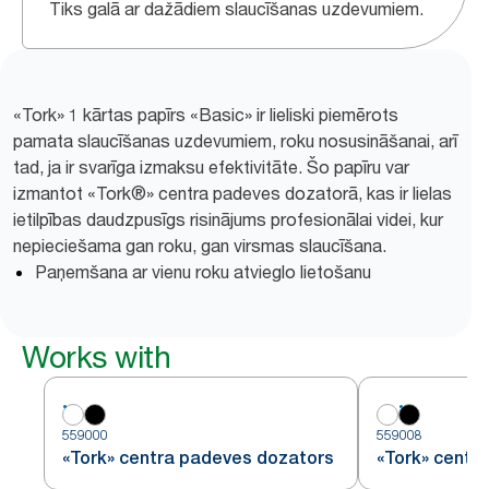
Tiks galā ar dažādiem slaucīšanas uzdevumiem.
«Tork» 1 kārtas papīrs «Basic» ir lieliski piemērots
pamata slaucīšanas uzdevumiem, roku nosusināšanai, arī
tad, ja ir svarīga izmaksu efektivitāte. Šo papīru var
izmantot «Tork®» centra padeves dozatorā, kas ir lielas
ietilpības daudzpusīgs risinājums profesionālai videi, kur
nepieciešama gan roku, gan virsmas slaucīšana.
Paņemšana ar vienu roku atvieglo lietošanu
Works with
559000
559008
«Tork» centra padeves dozators
«Tork» centr