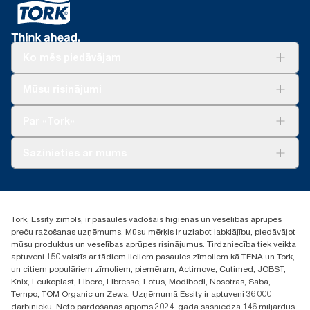
Ko mēs piedāvājam
Risinājumiem
Mūsu risinājumi
Ilgtspēja
Tork Clean Care
Tork Vision Uzkopšana
Par «Tork»
AD-a-Glance
Par mums
Sazinieties ar mums
Veiksmīgas pieredzes stāsti
torklv@essity.com
+371 29141799
+371 292 73368
Tork, Essity zīmols, ir pasaules vadošais higiēnas un veselības aprūpes
Atrast izplatītāju
preču ražošanas uzņēmums. Mūsu mērķis ir uzlabot labklājību, piedāvājot
Ulbrokas street 19A
mūsu produktus un veselības aprūpes risinājumus. Tirdzniecība tiek veikta
Riga, Latvija
aptuveni 150 valstīs ar tādiem lieliem pasaules zīmoliem kā TENA un Tork,
LV-1028
un citiem populāriem zīmoliem, piemēram, Actimove, Cutimed, JOBST,
Knix, Leukoplast, Libero, Libresse, Lotus, Modibodi, Nosotras, Saba,
Tempo, TOM Organic un Zewa. Uzņēmumā Essity ir aptuveni 36 000
darbinieku. Neto pārdošanas apjoms 2024. gadā sasniedza 146 miljardus