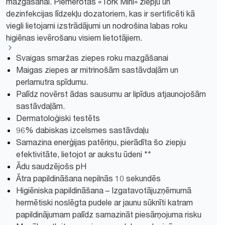
mazgāšanai. Piemērotas «Tork Mini» ziepju un
dezinfekcijas līdzekļu dozatoriem, kas ir sertificēti kā
viegli lietojami izstrādājumi un nodrošina labas roku
higiēnas ievērošanu visiem lietotājiem.
Svaigas smaržas ziepes roku mazgāšanai
Maigas ziepes ar mitrinošām sastāvdaļām un
perlamutra spīdumu.
Palīdz novērst ādas sausumu ar lipīdus atjaunojošām
sastāvdaļām.
Dermatoloģiski testēts
96% dabiskas izcelsmes sastāvdaļu
Samazina enerģijas patēriņu, pierādīta šo ziepju
efektivitāte, lietojot ar aukstu ūdeni **
Ādu saudzējošs pH
Ātra papildināšana nepilnās 10 sekundēs
Higiēniska papildināšana – Izgatavotājuzņēmumā
hermētiski noslēgta pudele ar jaunu sūknīti katram
papildinājumam palīdz samazināt piesārņojuma risku