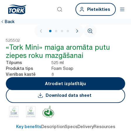
Pieteikties
Back
1 / 4
525502
«Tork Mini» maiga aromāta putu
ziepes roku mazgāšanai
525 ml
Tilpums
Foam Soap
Produkta tips
8
Vienības kastē
Atrodiet izplatītāju
Download data sheet
Key benefits
Description
Specs
Delivery
Resources