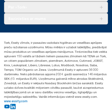
*Attēlo kosmētisko putu ziepju Eiropas papildinājumu klāstu
dozatorā salīdzinājumā ar «Counterfold» («Tork» dozators:
Tork Clean Care
vienā lietotāja gadījumā, izņemot «Tork» dzidrās putu ziepes
Tork Vision Uzkopšana
271600 un «Tork» papildinājums: 10935)
Par «Tork»
roku mazgāšanai. Pamatojas uz trešās puses pārskatītu aprites
AD-a-Glance
cikla izvērtējumu (ACI), kas attiecas uz visiem papildinājuma
Par mums
Sazinieties ar mums
produktu kvalitātes līmeņiem apvienojumā ar patēriņa datiem
Veiksmīgas pieredzes stāsti
(ziepju deva: 0,6 g, ūdens deva: 409 g). Tā kā šie dati ir sistēmas
vidējie rādītāji, tie nav lietojami oglekļa pēdas ziņošanas
torklv@essity.com
mērķiem attiecībā uz konkrētiem izstrādājumiem un patēriņu.
+371 29141799
+371 292 73368
Tork, Essity zīmols, ir pasaules vadošais higiēnas un veselības aprūpes
Atrast izplatītāju
preču ražošanas uzņēmums. Mūsu mērķis ir uzlabot labklājību, piedāvājot
Ulbrokas street 19A
mūsu produktus un veselības aprūpes risinājumus. Tirdzniecība tiek veikta
Riga, Latvija
aptuveni 150 valstīs ar tādiem lieliem pasaules zīmoliem kā TENA un Tork,
LV-1028
un citiem populāriem zīmoliem, piemēram, Actimove, Cutimed, JOBST,
Knix, Leukoplast, Libero, Libresse, Lotus, Modibodi, Nosotras, Saba,
Tempo, TOM Organic un Zewa. Uzņēmumā Essity ir aptuveni 36 000
darbinieku. Neto pārdošanas apjoms 2024. gadā sasniedza 146 miljardus
SEK (13 miljardus EUR). Uzņēmuma galvenā mītne atrodas Stokholmā,
Zviedrijā, un Essity ir iekļauts Nasdaq Stockholm biržas sarakstā. Essity
uzlabo dzīves kvalitāti miljoniem cilvēku pasaulē, laužot aizspriedumus
labklājības jomā un ar savu darbību veicina veselīgu, ilgtspējīgu un
mijiedarbīgu sabiedrību. Vairāk informācijas vietnē www.essity.com.
www.essity.com