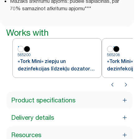
Mazāks atkritumu apjoms: pudele saplacinās, par
70% samazinot atkritumu apjomu***
Works with
565200
565208
«Tork Mini» ziepju un
«Tork Mini» z
dezinfekcijas līdzekļu dozators,
dezinfekcijas
balts
melns
Product specifications
Delivery details
Resources