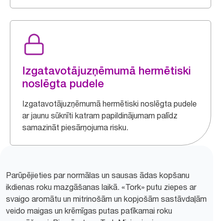
Izgatavotājuzņēmumā hermētiski
noslēgta pudele
Izgatavotājuzņēmumā hermētiski noslēgta pudele
ar jaunu sūknīti katram papildinājumam palīdz
samazināt piesārņojuma risku.
Parūpējieties par normālas un sausas ādas kopšanu
ikdienas roku mazgāšanas laikā. «Tork» putu ziepes ar
svaigo aromātu un mitrinošām un kopjošām sastāvdaļām
veido maigas un krēmīgas putas patīkamai roku