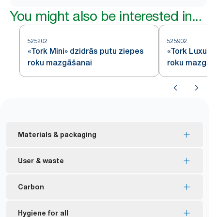
You might also be interested in...
525202
525902
«Tork Mini» dzidrās putu ziepes
«Tork Luxury 
roku mazgāšanai
roku mazgāš
Materials & packaging
Vairumam papildinājumu ir ES ekomarķējuma
User & waste
sertifikācija – samazināta ietekme uz vidi visā
*
izstrādājuma dzīves ciklā.
«Tork» manuālie dozatori dod iespēju nomazgāt
Carbon
«Tork» putu un šķidrās ziepes ir izgatavotas ar
*
rokas vairāk nekā miljonu reižu.
**
vismaz 94% dabiskas izcelsmes sastāvdaļu.
Palīdz samazināt ziepju patēriņu par 50%,
Ir pieejami oglekļneitrāli sertificēti dozatori – ražoti,
Hygiene for all