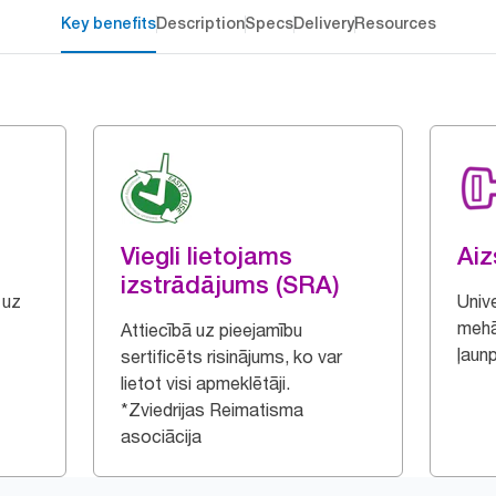
Key benefits
Description
Specs
Delivery
Resources
Viegli lietojams
Ai
izstrādājums (SRA)
 uz
Univ
mehā
Attiecībā uz pieejamību
ļaun
sertificēts risinājums, ko var
lietot visi apmeklētāji.
*Zviedrijas Reimatisma
asociācija