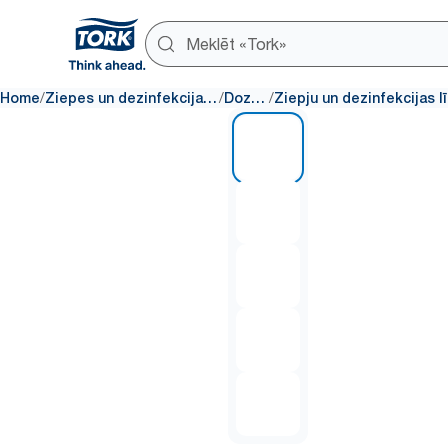
/
/
/
Home
Ziepes un dezinfekcijas līdzekļi
Dozatori
1 of 5