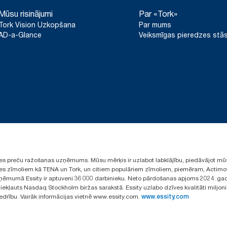
Mūsu risinājumi
Par «Tork»
Tork Vision Uzkopšana
Par mums
AD-a-Glance
Veiksmīgas pieredzes stās
ūpes preču ražošanas uzņēmums. Mūsu mērķis ir uzlabot labklājību, piedāvājot mū
aules zīmoliem kā TENA un Tork, un citiem populāriem zīmoliem, piemēram, Actimo
ēmumā Essity ir aptuveni 36 000 darbinieku. Neto pārdošanas apjoms 2024. gad
ekļauts Nasdaq Stockholm biržas sarakstā. Essity uzlabo dzīves kvalitāti miljon
iedrību. Vairāk informācijas vietnē www.essity.com.
www.essity.com