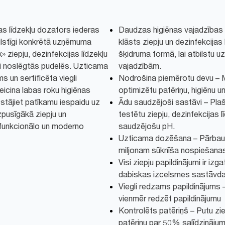
jas līdzekļu dozators iederas
Daudzas higiēnas vajadzības 
tbilstīgi konkrētā uzņēmuma
klāsts ziepju un dezinfekcijas 
 ziepju, dezinfekcijas līdzekļu
šķidruma formā, lai atbilstu u
ki noslēgtās pudelēs. Uzticama
vajadzībām.
 un sertificēta viegli
Nodrošina piemērotu devu – M
eicina labas roku higiēnas
optimizētu patēriņu, higiēnu un
tstājiet patīkamu iespaidu uz
Ādu saudzējoši sastāvi – Pla
pusīgākā ziepju un
testētu ziepju, dezinfekcijas l
 funkcionālo un moderno
saudzējošu pH.
Uzticama dozēšana – Pārbaudī
miljonam sūknīša nospiešanas
Visi ziepju papildinājumi ir iz
dabiskas izcelsmes sastāvda
Viegli redzams papildinājums –
vienmēr redzēt papildinājumu
Kontrolēts patēriņš – Putu zi
patēriņu par 50% salīdzinājum