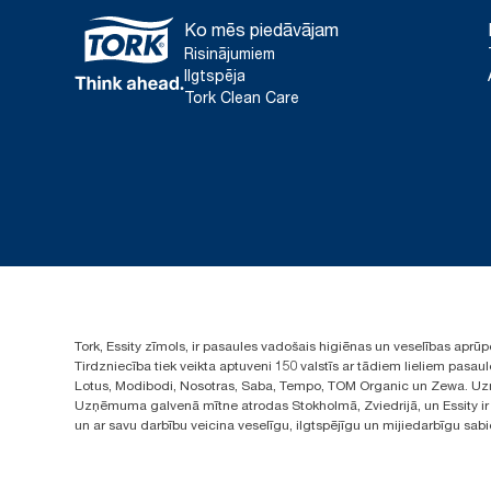
Ko mēs piedāvājam
Risinājumiem
Ilgtspēja
Tork Clean Care
Tork, Essity zīmols, ir pasaules vadošais higiēnas un veselības apr
Tirdzniecība tiek veikta aptuveni 150 valstīs ar tādiem lieliem pas
Lotus, Modibodi, Nosotras, Saba, Tempo, TOM Organic un Zewa. Uzņ
Uzņēmuma galvenā mītne atrodas Stokholmā, Zviedrijā, un Essity ir i
un ar savu darbību veicina veselīgu, ilgtspējīgu un mijiedarbīgu sab