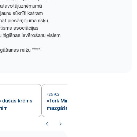
Izgatavotājuzņēmumā
jaunu sūknīti katram
nāt piesārņojuma risku
matisma asociācijas
ku higiēnas ievērošanu visiem
gāšanas reižu ****
425702
5
i» dušas krēms
«Tork Mini» šķidrās ziepes roku
nim
mazgāšanai, jutīgai ādai