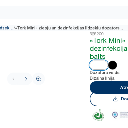
/
Ziepju un dezinfekcijas līdzekļu dozatori
«Tork Mini» ziepju un dezinfekcijas līdzekļu dozators, balts
565200
«Tork Mini» 
dezinfekcija
balts
Dozatora veids
Dizaina līnija
Atr
Dow