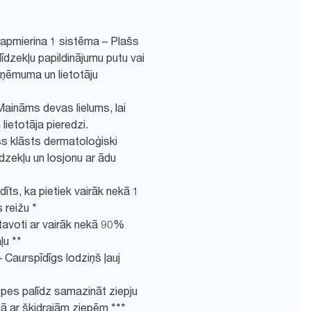
apmierina 1 sistēma – Plašs
līdzekļu papildinājumu putu vai
zņēmuma un lietotāju
aināms devas lielums, lai
 lietotāja pieredzi.
šs klāsts dermatoloģiski
īdzekļu un losjonu ar ādu
ts, ka pietiek vairāk nekā 1
 reižu *
gatavoti ar vairāk nekā 90%
ļu **
 Caurspīdīgs lodziņš ļauj
epes palīdz samazināt ziepju
ā ar šķidrajām ziepēm ***