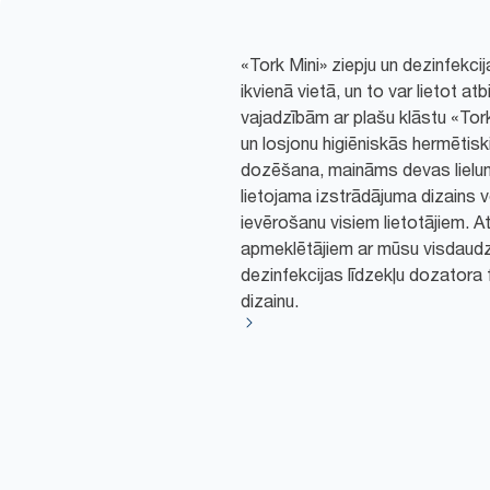
«Tork Mini» ziepju un dezinfekci
ikvienā vietā, un to var lietot a
vajadzībām ar plašu klāstu «Tork»
un losjonu higiēniskās hermētis
dozēšana, maināms devas lielums
lietojama izstrādājuma dizains v
ievērošanu visiem lietotājiem. A
apmeklētājiem ar mūsu visdaudz
dezinfekcijas līdzekļu dozatora
dizainu.