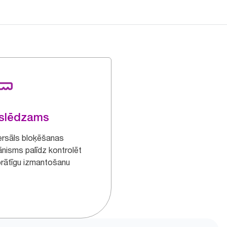
zslēdzams
ersāls bloķēšanas
nisms palīdz kontrolēt
prātīgu izmantošanu