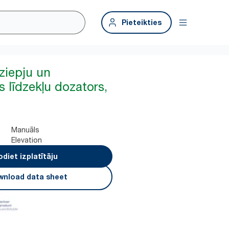
Pieteikties
ziepju un
s līdzekļu dozators,
Manuāls
Elevation
odiet izplatītāju
nload data sheet