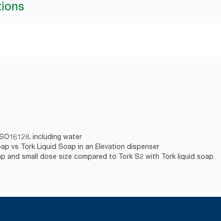
tions
ISO16128, including water
oap vs Tork Liquid Soap in an Elevation dispenser
p and small dose size compared to Tork S2 with Tork liquid soap