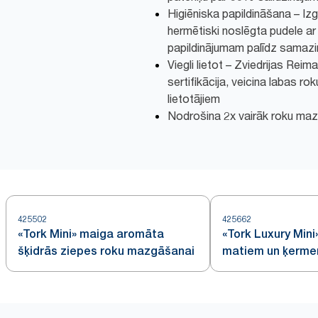
Higiēniska papildināšana – 
hermētiski noslēgta pudele ar 
papildinājumam palīdz samazi
Viegli lietot – Zviedrijas Rei
sertifikācija, veicina labas ro
lietotājiem
Nodrošina 2x vairāk roku maz
425502
425662
«Tork Mini» maiga aromāta
«Tork Luxury Min
šķidrās ziepes roku mazgāšanai
matiem un ķerme