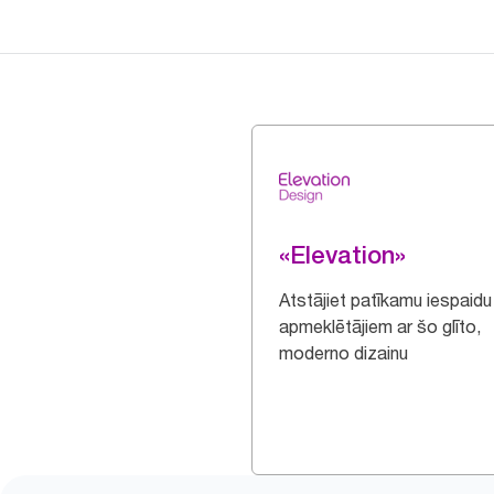
«Elevation»
Atstājiet patīkamu iespaidu
apmeklētājiem ar šo glīto,
moderno dizainu