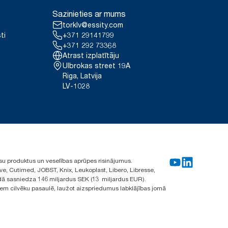
Sazinieties ar mums
torklv@essity.com
ti
+371 29141799
+371 292 73368
Atrast izplatītāju
Ulbrokas street 19A
Riga, Latvija
LV-1028
su produktus un veselības aprūpes risinājumus.
ve, Cutimed, JOBST, Knix, Leukoplast, Libero, Libresse,
ā sasniedza 146 miljardus SEK (13 miljardus EUR).
iem cilvēku pasaulē, laužot aizspriedumus labklājības jomā