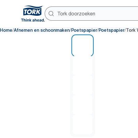
/
/
/
/
Home
Afnemen en schoonmaken
Poetspapier
Poetspapier
Tork 
1 of 5