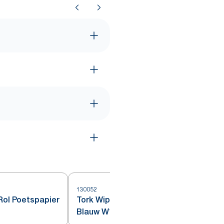
130052
1
Rol Poetspapier
Tork Wiping Plus Poetspapier
Blauw W1/2