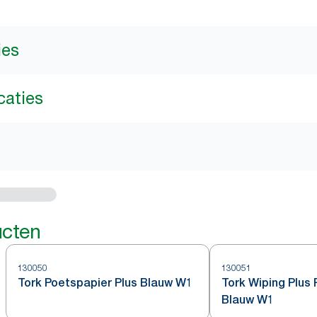
ies
caties
ucten
130050
130051
Tork Poetspapier Plus Blauw W1
Tork Wiping Plus 
Blauw W1