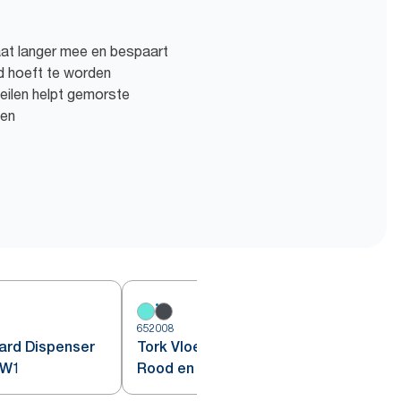
aat langer mee en bespaart
ld hoeft te worden
eilen helpt gemorste
men
652008
6
ard Dispenser
Tork Vloerstandaard Dispenser
 W1
Rood en Zwart W1