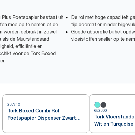
g Plus Poetspapier bestaat uit
De rol met hoge capaciteit g
offen mee op te nemen of de
tijd doordat er minder bijgevu
n worden gebruikt in zowel
Goede absorptie bij het opdw
s als de Muurstandaard
vloeistoffen sneller op te ne
gheid, efficiëntie en
schikt voor de Tork Boxed
er.
207210
Tork Boxed Combi Rol
652000
Tork Vloerstanda
Poetspapier Dispenser Zwart
Wit en Turquoise
W3