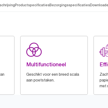
chrijving
Productspecificaties
Bezorgingsspecificaties
Download
Multifunctioneel
Eff
dan
Geschikt voor een breed scala
Zach
aan poetstaken.
papie
met 