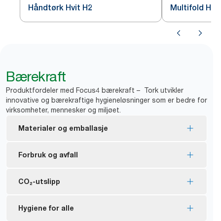
Håndtørk Hvit H2
Multifold Hån
Bærekraft
Produktfordeler med Focus4 bærekraft – Tork utvikler
innovative og bærekraftige hygieneløsninger som er bedre for
virksomheter, mennesker og miljøet.
Materialer og emballasje
EU Ecolabel-sertifiserte refiller – lav miljøpåvirkning
Forbruk og avfall
gjennom hele produktets livssyklus.
FSC® certified refills – made from responsibly
Utmating av én om gangen bidrar til mindre behov
CO₂-utslipp
sourced fiber.
for hyppig påfylling, kontrollerer forbruket og
*
hindrer sløsing.
Produktene fra Tork med naturlig farge er laget av
Karbonnøytrale dispensere i Image-serien –
Hygiene for alle
100 % resirkulerte fibre. 30–70 % av fibrene
Håndtørkene fra Tork kan gjenvinnes til nytt papir
produsert ved bruk av sertifisert fornybar strøm