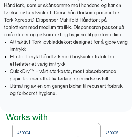
Håndtørk, som er skånsomme mot hendene og har en
følelse av høy kvalitet. Disse håndtørkene passer for
Tork Xpress® Dispenser Multifold Håndtørk på
toalettrom med medium trafikk. Dispenseren passer på
små steder og gir komfort og hygiene til gjestene dine.
Attraktivt Tork løvbladdekor: designet for å gjøre varig
inntrykk
Et stort, mykt håndtørk med høykvalitetsfølelse
etterlater et varig inntrykk
QuickDry™ – vårt sterkeste, mest absorberende
papir, for mer effektiv tørking og mindre avfall
Utmating av én om gangen bidrar til redusert forbruk
og forbedret hygiene.
Works with
460004
460005