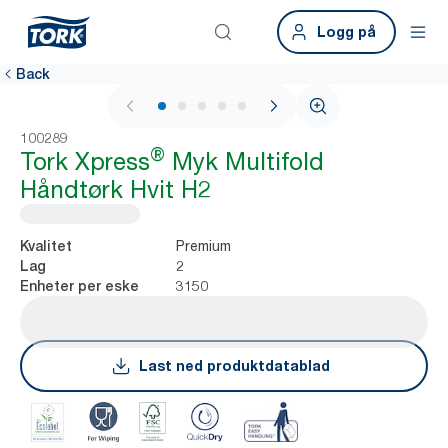
Logg på
Back
1 / 7
100289
®
Tork Xpress
Myk Multifold
Håndtørk Hvit H2
Premium
Kvalitet
2
Lag
3150
Enheter per eske
Last ned produktdatablad