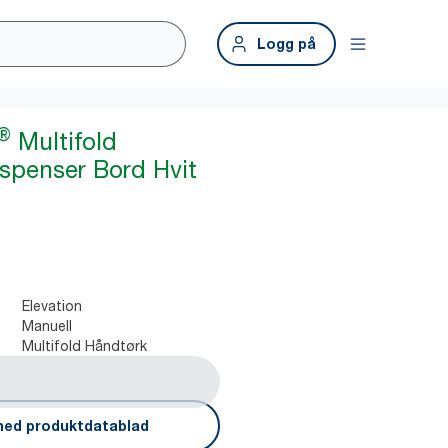
Logg på
®
Multifold
spenser Bord Hvit
Elevation
Manuell
Multifold Håndtørk
ned produktdatablad