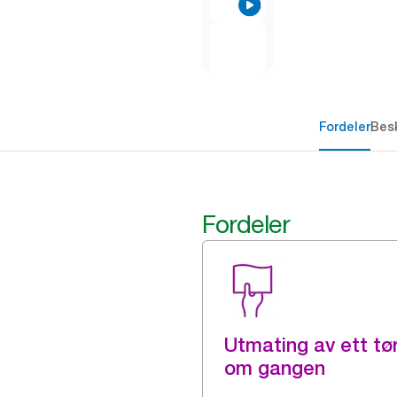
Fordeler
Besk
Fordeler
Utmating av ett tø
om gangen