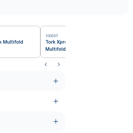
100297
1
 Multifold
Tork Xpress® Ekstra Myk
Multifold Håndtørk Hvit H2