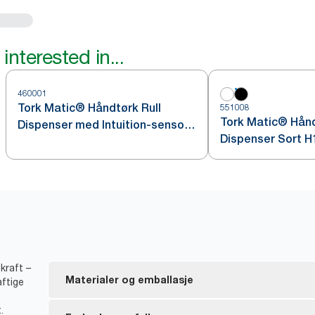
interested in...
460001
Tork Matic® Håndtørk Rull
551008
Tork Matic® Hånd
Dispenser med Intuition-sensor
Dispenser Sort H
Rustfritt stål H1
kraft –
Materialer og emballasje
aftige
.