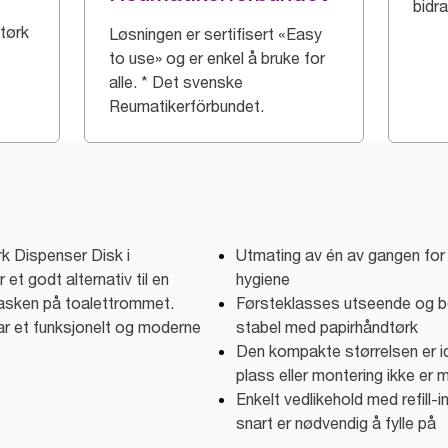
bidra
tørk
Løsningen er sertifisert «Easy
to use» og er enkel å bruke for
alle. * Det svenske
Reumatikerförbundet.
k Dispenser Disk i
Utmating av én av gangen for 
et godt alternativ til en
hygiene
asken på toalettrommet.
Førsteklasses utseende og be
ar et funksjonelt og moderne
stabel med papirhåndtørk
Den kompakte størrelsen er id
plass eller montering ikke er m
Enkelt vedlikehold med refill-
snart er nødvendig å fylle på