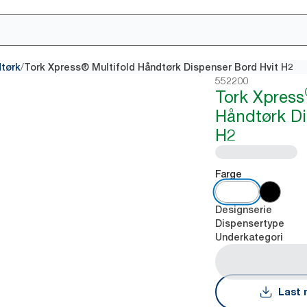
/
dtørk
Tork Xpress® Multifold Håndtørk Dispenser Bord Hvit H2
552200
Tork Xpress
Håndtørk Di
H2
Farge
Designserie
Dispensertype
Underkategori
Last 