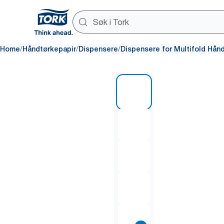
/
/
/
Home
Håndtørkepapir
Dispensere
Dispensere for Multifold Hån
1 of 10