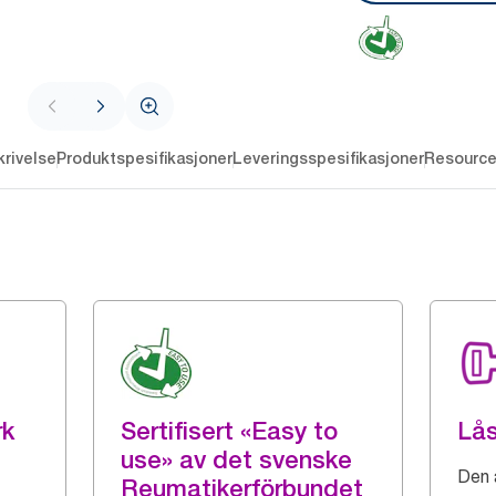
rivelse
Produktspesifikasjoner
Leveringsspesifikasjoner
Resourc
rk
Sertifisert «Easy to
Lå
use» av det svenske
Den 
Reumatikerförbundet