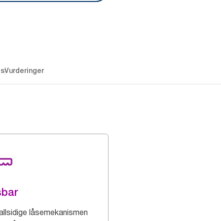
es
Vurderinger
sbar
allsidige låsemekanismen