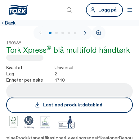
Logg på
Back
1 / 7
150388
®
Tork Xpress
blå multifold håndtørk
Universal
Kvalitet
2
Lag
4740
Enheter per eske
Last ned produktdatablad
rivelse
Produktspesifikasjoner
Leveringsspesifikasjoner
Resourc