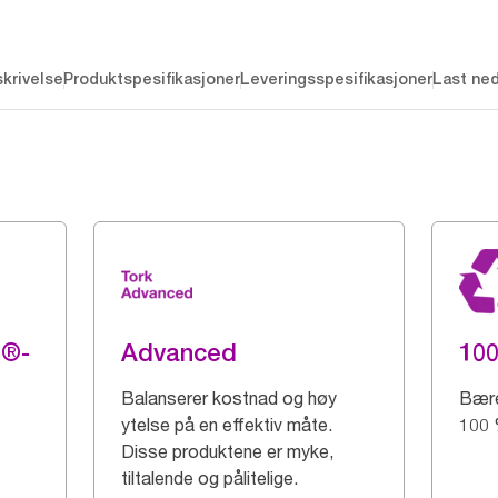
krivelse
Produktspesifikasjoner
Leveringsspesifikasjoner
Last ne
g®-
Advanced
100
Balanserer kostnad og høy
Bære
ytelse på en effektiv måte.
100 %
Disse produktene er myke,
tiltalende og pålitelige.