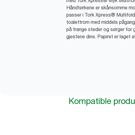
med Tork Xpress® Myk Multifo
Håndtørkene er skånsomme mot 
passer i Tork Xpress® Multifol
toalettrom med middels pågang
på trange steder og sørger for 
gjestene dine. Papiret er laget a
Kompatible produ