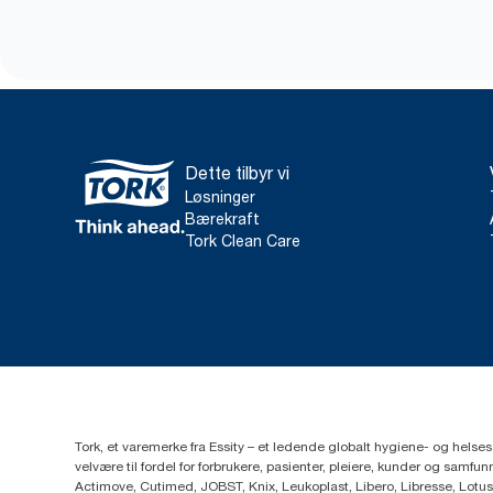
Dette tilbyr vi
Løsninger
Bærekraft
Tork Clean Care
Tork, et varemerke fra Essity – et ledende globalt hygiene- og hels
velvære til fordel for forbrukere, pasienter, pleiere, kunder og sa
Actimove, Cutimed, JOBST, Knix, Leukoplast, Libero, Libresse, Lotus