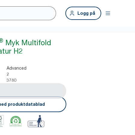
Logg på
®
Myk Multifold
atur H2
Advanced
2
3780
ned produktdatablad