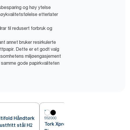
sbesparing og høy ytelse
øykvalitetsfølelse etterlater
ar til redusert forbruk og
lant annet bruker resirkulerte
ttpapir. Dette er et godt valg
irksomhetens miljøengasjement
n samme gode papirkvaliteten
tifold Håndtørk
552000
5
Tork Xpress® Multifold Håndtørk
stfritt stål H2