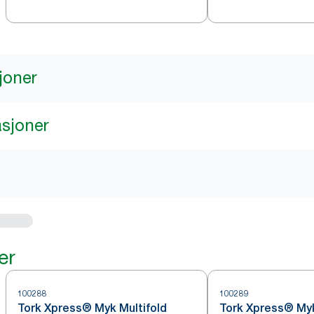
joner
asjoner
er
100288
100289
Tork Xpress® Myk Multifold
Tork Xpress® Myk