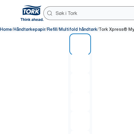
/
/
/
/
Home
Håndtørkepapir
Refill
Multifold håndtørk
Tork Xpress® Myk
1 of 7