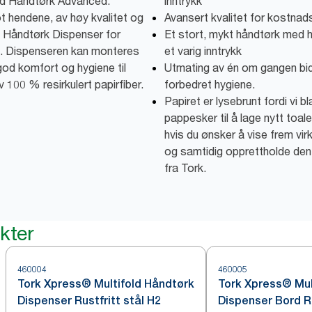
ld Håndtørk Advanced.
inntrykk
hendene, av høy kvalitet og
Avansert kvalitet for kostnad
d Håndtørk Dispenser for
Et stort, mykt håndtørk med h
. Dispenseren kan monteres
et varig inntrykk
god komfort og hygiene til
Utmating av én om gangen bidr
v 100 % resirkulert papirfiber.
forbedret hygiene.
Papiret er lysebrunt fordi vi b
pappesker til å lage nytt toale
hvis du ønsker å vise frem v
og samtidig opprettholde de
fra Tork.
kter
460004
460005
Tork Xpress® Multifold Håndtørk
Tork Xpress® Mul
Dispenser Rustfritt stål H2
Dispenser Bord Ru