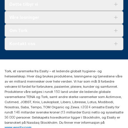
refillers (H1) karbonavtrykk før vi begynte å kjøpe fornybar
Dette tilbyr vi
elektrisitet, verifisert og matchet gjennom
opprinnelsesgarantier, til bruk i papirproduksjonen vår.
Løsninger
Våre løsninger
Reduksjonen i karbonavtrykket vårt ble kvantifisert i en
Bærekraft
tredjepartsvurdert livsløpsvurdering fra vugge til grav.
Tork Clean Care
Tork Vision Renhold
Om Tork
AD-a-Glance
Tork PaperCircle
Om oss
Kontakt oss
Suksesshistorier
Presse og nyheter
kontakt@essity.com
(+47) 22 70 62 00
Essity Norway AS
Tork, et varemerke fra Essity – et ledende globalt hygiene- og
Fredrik Selmers vei 6
helseselskap. Hver dag brukes produktene, løsningene og tjenestene våre
0603 OSLO
av en milliard mennesker over hele verden. Vi har som mål å forbedre
velvære til fordel for forbrukere, pasienter, pleiere, kunder og samfunnet.
Produktene våre selges i rundt 150 land under de ledende globale
varemerkene TENA og Tork, samt andre sterke varemerker som Actimove,
Cutimed, JOBST, Knix, Leukoplast, Libero, Libresse, Lotus, Modibodi,
Nosotras, Saba, Tempo, TOM Organic og Zewa. I 2024 omsatte Essity for
rundt 146 millarder svenske kroner (13 milliarder Euro) netto og sysselsatte
36 000 personer. Selskapets hovedkontor ligger i Stockholm, og Essity er
børsnotert på Nasdaq Stockholm. Du finner mer informasjon på
www.essity.com