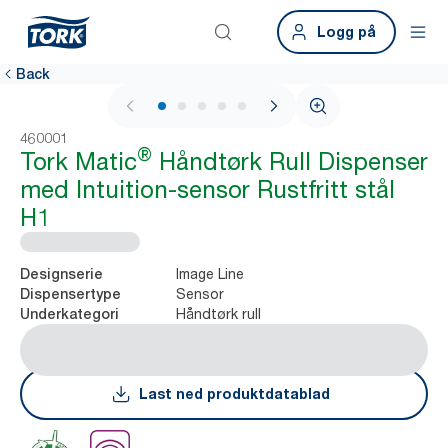
Logg på
Back
1 / 8
460001
®
Tork Matic
Håndtørk Rull Dispenser
med Intuition-sensor Rustfritt stål
H1
Image Line
Designserie
Sensor
Dispensertype
Håndtørk rull
Underkategori
Last ned produktdatablad