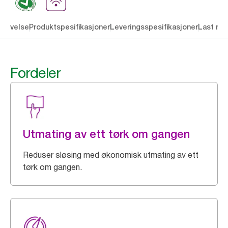
krivelse
Produktspesifikasjoner
Leveringsspesifikasjoner
Last ne
Fordeler
Utmating av ett tørk om gangen
Reduser sløsing med økonomisk utmating av ett
tørk om gangen.