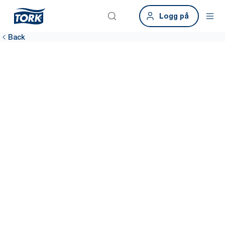
Logg på
Back