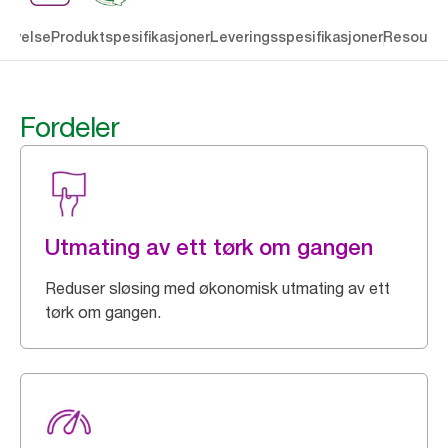
rivelse
Produktspesifikasjoner
Leveringsspesifikasjoner
Resourc
Fordeler
Utmating av ett tørk om gangen
Reduser sløsing med økonomisk utmating av ett
tørk om gangen.