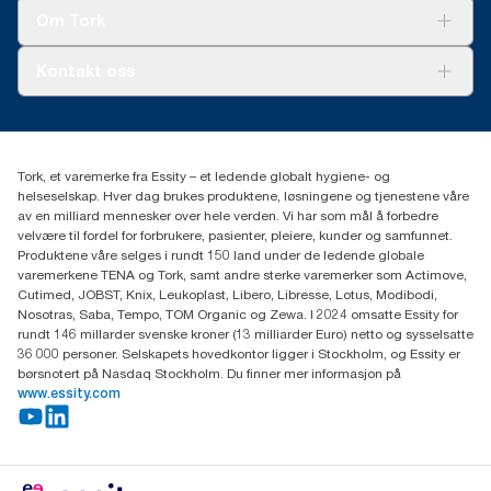
Tork Clean Care
Tork Vision Renhold
Om Tork
AD-a-Glance
Tork PaperCircle
Om oss
Kontakt oss
Suksesshistorier
Presse og nyheter
kontakt@essity.com
(+47) 22 70 62 00
Essity Norway AS
Tork, et varemerke fra Essity – et ledende globalt hygiene- og
Fredrik Selmers vei 6
helseselskap. Hver dag brukes produktene, løsningene og tjenestene våre
0603 OSLO
av en milliard mennesker over hele verden. Vi har som mål å forbedre
velvære til fordel for forbrukere, pasienter, pleiere, kunder og samfunnet.
Produktene våre selges i rundt 150 land under de ledende globale
varemerkene TENA og Tork, samt andre sterke varemerker som Actimove,
Cutimed, JOBST, Knix, Leukoplast, Libero, Libresse, Lotus, Modibodi,
Nosotras, Saba, Tempo, TOM Organic og Zewa. I 2024 omsatte Essity for
rundt 146 millarder svenske kroner (13 milliarder Euro) netto og sysselsatte
36 000 personer. Selskapets hovedkontor ligger i Stockholm, og Essity er
børsnotert på Nasdaq Stockholm. Du finner mer informasjon på
www.essity.com