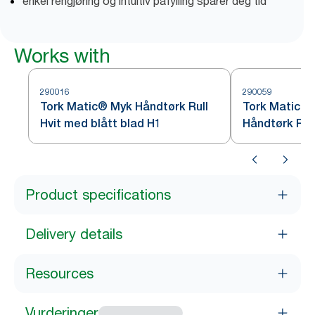
enkel rengjøring og intuitiv påfylling sparer deg tid
Works with
290016
290059
Tork Matic® Myk Håndtørk Rull
Tork Matic® 
Hvit med blått blad H1
Håndtørk Rull
Product specifications
Delivery details
Resources
Vurderinger