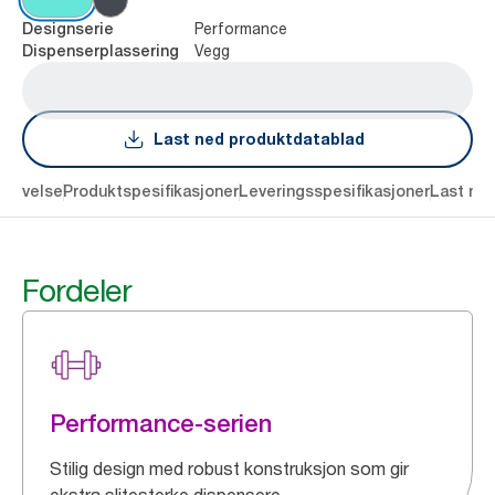
Performance
Designserie
Vegg
Dispenserplassering
Last ned produktdatablad
krivelse
Produktspesifikasjoner
Leveringsspesifikasjoner
Last ne
Fordeler
Performance-serien
Stilig design med robust konstruksjon som gir