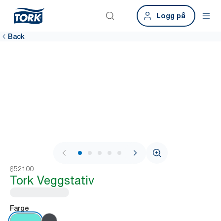
Logg på
Back
1 / 8
652100
Tork Veggstativ
Farge