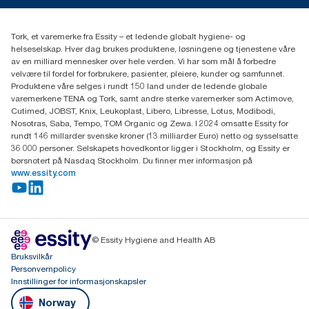
(+47) 22 70 62 00
Essity Norway AS
Tork, et varemerke fra Essity – et ledende globalt hygiene- og
Fredrik Selmers vei 6
helseselskap. Hver dag brukes produktene, løsningene og tjenestene våre
0603 OSLO
av en milliard mennesker over hele verden. Vi har som mål å forbedre
velvære til fordel for forbrukere, pasienter, pleiere, kunder og samfunnet.
Produktene våre selges i rundt 150 land under de ledende globale
varemerkene TENA og Tork, samt andre sterke varemerker som Actimove,
Cutimed, JOBST, Knix, Leukoplast, Libero, Libresse, Lotus, Modibodi,
Nosotras, Saba, Tempo, TOM Organic og Zewa. I 2024 omsatte Essity for
rundt 146 millarder svenske kroner (13 milliarder Euro) netto og sysselsatte
36 000 personer. Selskapets hovedkontor ligger i Stockholm, og Essity er
børsnotert på Nasdaq Stockholm. Du finner mer informasjon på
www.essity.com
© Essity Hygiene and Health AB
Bruksvilkår
Personvernpolicy
Innstillinger for informasjonskapsler
Norway