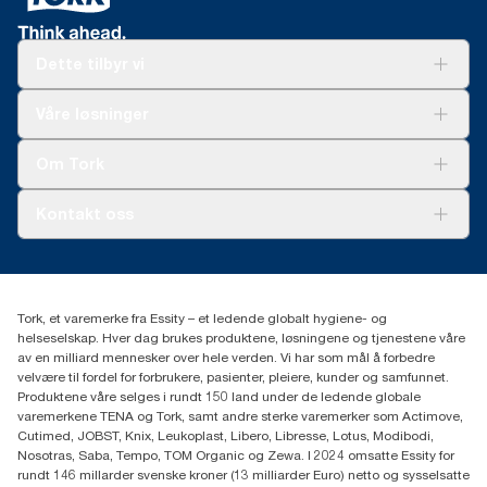
Dette tilbyr vi
Løsninger
Våre løsninger
Bærekraft
Tork Clean Care
Tork Vision Renhold
Om Tork
AD-a-Glance
Tork PaperCircle
Om oss
Kontakt oss
Suksesshistorier
Presse og nyheter
kontakt@essity.com
(+47) 22 70 62 00
Essity Norway AS
Tork, et varemerke fra Essity – et ledende globalt hygiene- og
Fredrik Selmers vei 6
helseselskap. Hver dag brukes produktene, løsningene og tjenestene våre
0603 OSLO
av en milliard mennesker over hele verden. Vi har som mål å forbedre
velvære til fordel for forbrukere, pasienter, pleiere, kunder og samfunnet.
Produktene våre selges i rundt 150 land under de ledende globale
varemerkene TENA og Tork, samt andre sterke varemerker som Actimove,
Cutimed, JOBST, Knix, Leukoplast, Libero, Libresse, Lotus, Modibodi,
Nosotras, Saba, Tempo, TOM Organic og Zewa. I 2024 omsatte Essity for
rundt 146 millarder svenske kroner (13 milliarder Euro) netto og sysselsatte