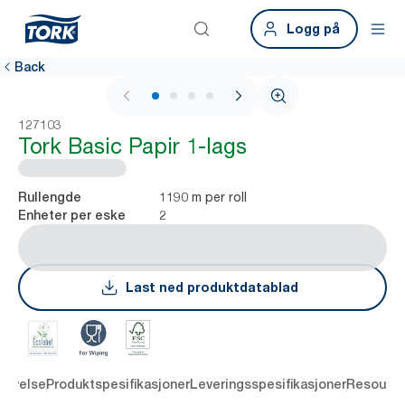
Logg på
Back
1 / 4
127103
Tork Basic Papir 1-lags
1190 m per roll
Rullengde
2
Enheter per eske
Last ned produktdatablad
rivelse
Produktspesifikasjoner
Leveringsspesifikasjoner
Resourc