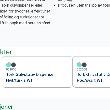
i Tork gulvdispenser eller
Produsert uten utslipp av fos
let for trygghet, effektivitet
påfylling og funksjoner for
il å ta papir med bare én hånd.
kter
652000
652008
Tork Gulvstativ Dispenser
Tork Gulvstativ 
Hvit/turkis W1
Rød/svart W1
joner