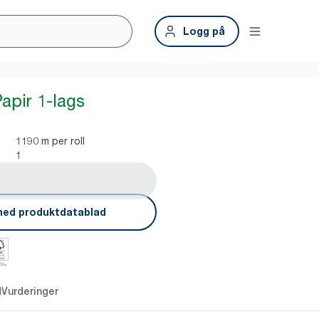
Logg på
apir 1-lags
1190 m per roll
1
ned produktdatablad
d
Vurderinger