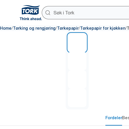
/
/
/
/
Home
Tørking og rengjøring
Tørkepapir
Tørkepapir for kjøkken
T
1 of 4
Fordeler
Bes