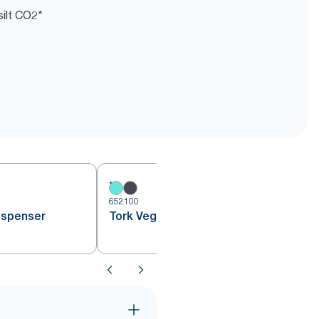
silt CO2*
652100
6
Dispenser
Tork Veggstativ