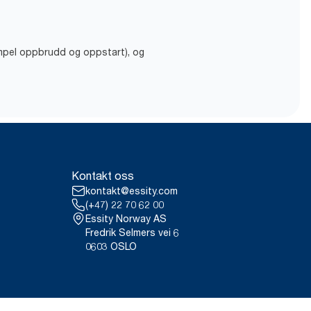
empel oppbrudd og oppstart), og
Kontakt oss
kontakt@essity.com
(+47) 22 70 62 00
Essity Norway AS
Fredrik Selmers vei 6
0603 OSLO