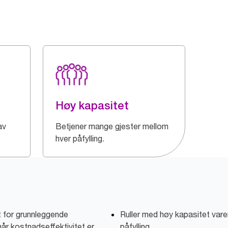
Høy kapasitet
av
Betjener mange gjester mellom
hver påfylling.
t for grunnleggende
Ruller med høy kapasitet varer
år kostnadseffektivitet er
påfylling