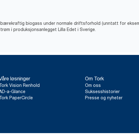
v bærekraftig biogass under normale driftsforhold (unntatt for eks
trøm i produksjonsanlegget Lilla Edet i Sverige.
Våre løsninger
Om Tork
Tork Vision Renhold
Om oss
AD-a-Glance
Suksesshistorier
Tork PaperCircle
Presse og nyheter