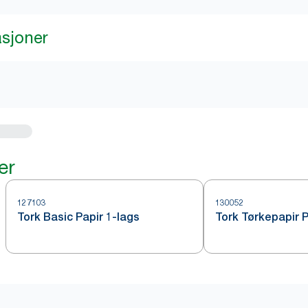
asjoner
er
127103
130052
Tork Basic Papir 1-lags
Tork Tørkepapir 