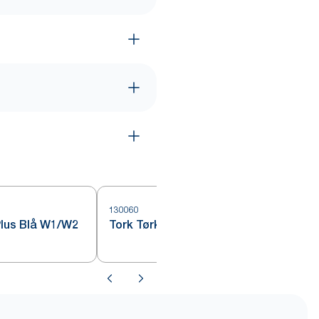
130060
1
Plus Blå W1/W2
Tork Tørkepapir Sterk