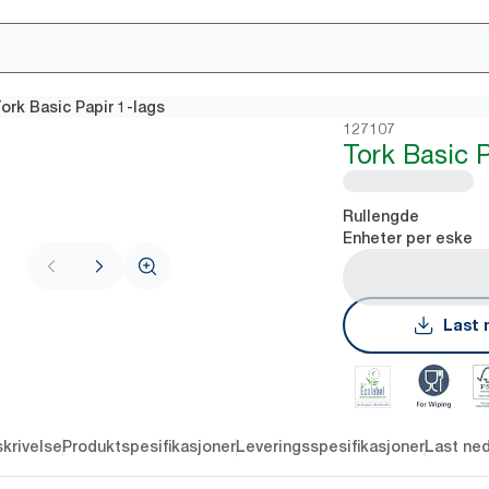
ork Basic Papir 1-lags
127107
Tork Basic P
Rullengde
Enheter per eske
Last 
krivelse
Produktspesifikasjoner
Leveringsspesifikasjoner
Last ne