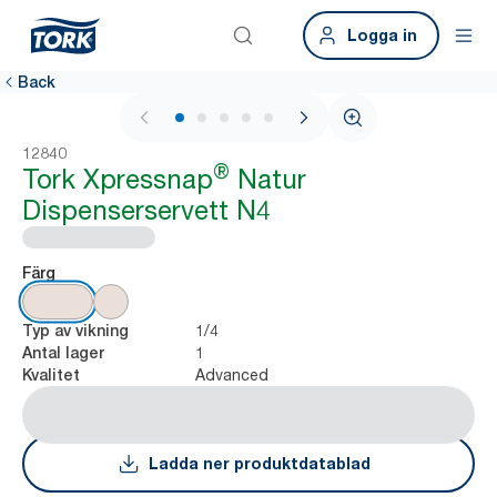
Logga in
Back
1 / 7
12840
®
Tork Xpressnap
Natur
Dispenserservett N4
Färg
1/4
Typ av vikning
1
Antal lager
Advanced
Kvalitet
Ladda ner produktdatablad