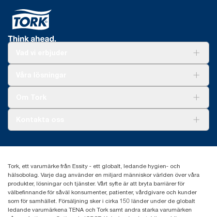
Vad vi erbjuder
Lösningar
Våra lösningar
Hållbarhet
Tork Clean Care
Tork Vision Städning
Om Tork
Xpressruta (AD-a-Glance)
Tork PaperCircle
Om oss
Kontakta oss
Framgångshistorier
Nyheter och pressmeddelanden
information.tork@essity.com
031-746 17 00
Hitta din distributör
Tork, ett varumärke från Essity - ett globalt, ledande hygien- och
hälsobolag. Varje dag använder en miljard människor världen över våra
produkter, lösningar och tjänster. Vårt syfte är att bryta barriärer för
välbefinnande för såväl konsumenter, patienter, vårdgivare och kunder
som för samhället. Försäljning sker i cirka 150 länder under de globalt
ledande varumärkena TENA och Tork samt andra starka varumärken