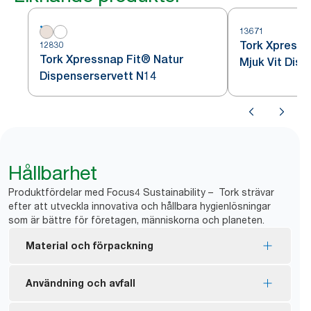
13671
Tork Xpress
12830
Tork Xpressnap Fit® Natur
Mjuk Vit Dis
Dispenserservett N14
lövdesign N1
Hållbarhet
Produktfördelar med Focus4 Sustainability – Tork strävar
efter att utveckla innovativa och hållbara hygienlösningar
som är bättre för företagen, människorna och planeten.
Material och förpackning
EU Ecolabel-certifierade refiller som minskar
Användning och avfall
påverkan på miljön under hela produktens livscykel