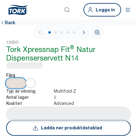
Logga in
Back
1 / 8
12830
®
Tork Xpressnap Fit
Natur
Dispenserservett N14
Färg
Multifold Z
Typ av vikning
2
Antal lager
Advanced
Kvalitet
Ladda ner produktdatablad