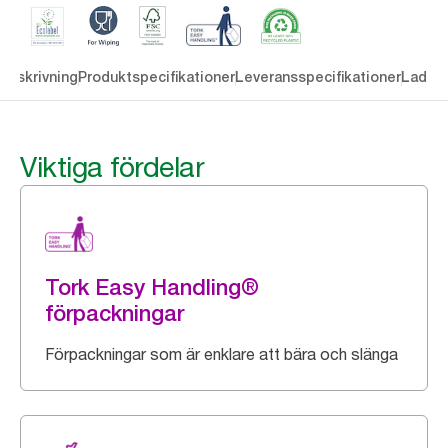
Beskrivning
Produktspecifikationer
Leveransspecifikationer
Ladda 
Viktiga fördelar
Tork Easy Handling®
förpackningar
Förpackningar som är enklare att bära och slänga