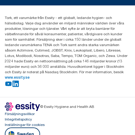
information.tork@essity.com
031-746 17 00
Hitta din distributör
Tork, ett varumärke från Essity - ett globalt, ledande hygien- och
hälsobolag. Varje dag använder en miljard människor världen över våra
produkter, lösningar och tjänster. Vårt syfte är att bryta barriärer för
välbefinnande för såväl konsumenter, patienter, vårdgivare och kunder
som för samhället. Försäljning sker i cirka 150 länder under de globalt
ledande varumärkena TENA och Tork samt andra starka varumärken
såsom Actimove, Cutimed, JOBST, Knix, Leukoplast, Libero, Libresse,
Lotus, Modibodi, Nosotras, Saba, Tempo, TOM Organic, och Zewa. Under
2024 hade Essity en nettoomsättning på cirka 146 miljarder kronor (13
miljarder euro) och 36 000 anställda. Huvudkontoret ligger i Stockholm
och Essity är noterat på Nasdaq Stockholm. För mer information, besök
www.essity.se
© Essity Hygiene and Health AB
Försäljningsvillkor
Integritetspolicy
Inställningar för cookies
Sweden