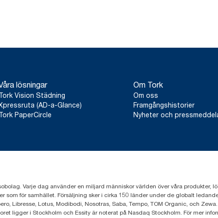
Våra lösningar
Om Tork
Tork Vision Städning
Om oss
Xpressruta (AD-a-Glance)
Framgångshistorier
Tork PaperCircle
Nyheter och pressmedde
sobolag. Varje dag använder en miljard människor världen över våra produkter, lösnin
er som för samhället. Försäljning sker i cirka 150 länder under de globalt leda
ero, Libresse, Lotus, Modibodi, Nosotras, Saba, Tempo, TOM Organic, och Zewa.
toret ligger i Stockholm och Essity är noterat på Nasdaq Stockholm. För mer info