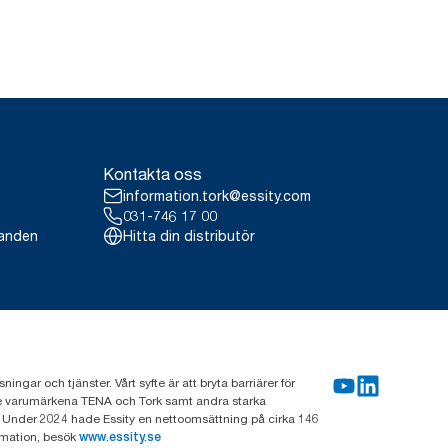
Kontakta oss
information.tork@essity.com
031-746 17 00
landen
Hitta din distributör
gar och tjänster. Vårt syfte är att bryta barriärer för
nde varumärkena TENA och Tork samt andra starka
 Under 2024 hade Essity en nettoomsättning på cirka 146
rmation, besök
www.essity.se