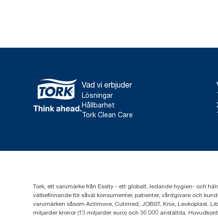
Vad vi erbjuder
Lösningar
Hållbarhet
Tork Clean Care
Tork, ett varumärke från Essity - ett globalt, ledande hygien- och häl
välbefinnande för såväl konsumenter, patienter, vårdgivare och kund
varumärken såsom Actimove, Cutimed, JOBST, Knix, Leukoplast, Lib
miljarder kronor (13 miljarder euro) och 36 000 anställda. Huvudkon