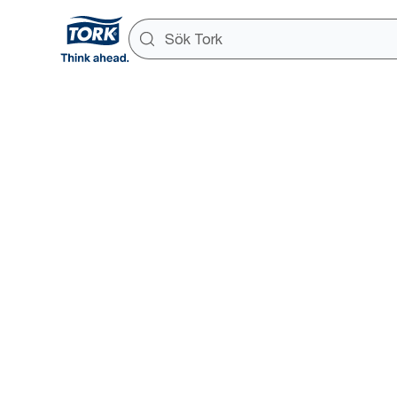
Nyheter och
pressmeddeland
Översiktssida