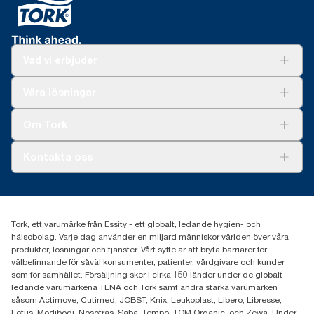
Vad vi erbjuder
Lösningar
Våra lösningar
Hållbarhet
Tork Clean Care
Tork Vision Städning
Om Tork
Xpressruta (AD-a-Glance)
Tork PaperCircle
Om oss
Kontakta oss
Framgångshistorier
Nyheter och pressmeddelanden
information.tork@essity.com
031-746 17 00
Hitta din distributör
Tork, ett varumärke från Essity - ett globalt, ledande hygien- och
hälsobolag. Varje dag använder en miljard människor världen över våra
produkter, lösningar och tjänster. Vårt syfte är att bryta barriärer för
välbefinnande för såväl konsumenter, patienter, vårdgivare och kunder
som för samhället. Försäljning sker i cirka 150 länder under de globalt
ledande varumärkena TENA och Tork samt andra starka varumärken
såsom Actimove, Cutimed, JOBST, Knix, Leukoplast, Libero, Libresse,
Lotus, Modibodi, Nosotras, Saba, Tempo, TOM Organic, och Zewa. Under