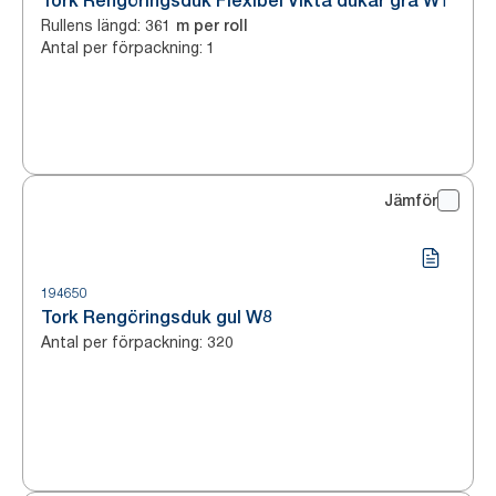
Tork Rengöringsduk Flexibel Vikta dukar grå W1
Rullens längd
:
361 m per roll
Antal per förpackning
:
1
Jämför
194650
Tork Rengöringsduk gul W8
Antal per förpackning
:
320