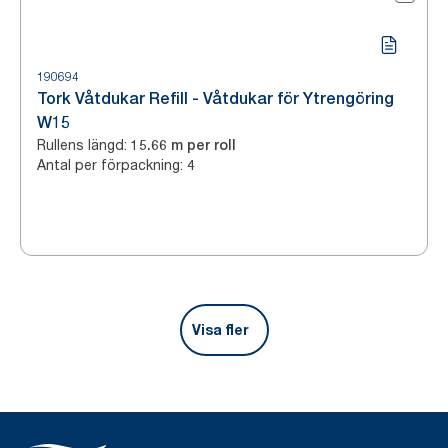
190694
Tork Våtdukar Refill - Våtdukar för Ytrengöring
W15
Rullens längd
:
15.66 m per roll
Antal per förpackning
:
4
Visa fler