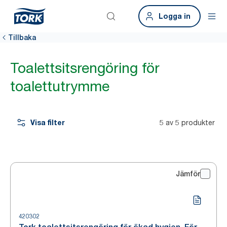
Logga in
Tillbaka
Toalettsitsrengöring för
toalettutrymme
Visa filter
5 av 5 produkter
Jämför
420302