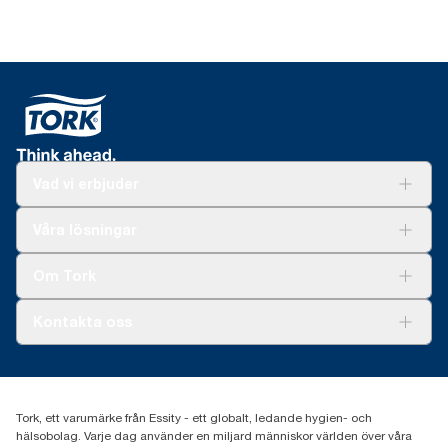
Vad vi erbjuder
Lösningar
Våra lösningar
Hållbarhet
Tork Clean Care
Tork Vision Städning
Om Tork
Xpressruta (AD-a-Glance)
Tork PaperCircle
Om oss
Kontakta oss
Framgångshistorier
Nyheter och pressmeddelanden
information.tork@essity.com
031-746 17 00
Hitta din distributör
Tork, ett varumärke från Essity - ett globalt, ledande hygien- och
hälsobolag. Varje dag använder en miljard människor världen över våra