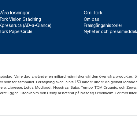
Våra lösningar
Om Tork
Tork Vision Städning
Om oss
Xpressruta (AD-a-Glance)
Framgångshistorier
Tork PaperCircle
Nyheter och pressmedde
sobolag. Varje dag använder en miljard människor världen över våra produkter, lösnin
er som för samhället. Försäljning sker i cirka 150 länder under de globalt leda
ero, Libresse, Lotus, Modibodi, Nosotras, Saba, Tempo, TOM Organic, och Zewa.
toret ligger i Stockholm och Essity är noterat på Nasdaq Stockholm. För mer info