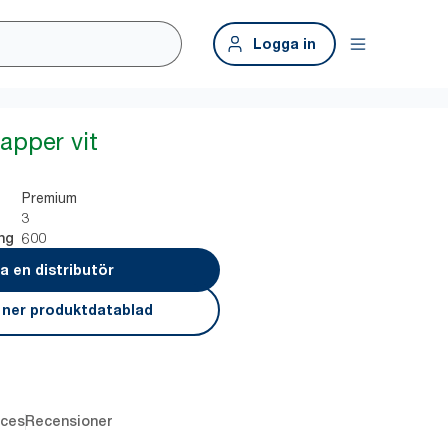
Logga in
apper vit
Premium
3
600
ng
ta en distributör
 ner produktdatablad
ces
Recensioner