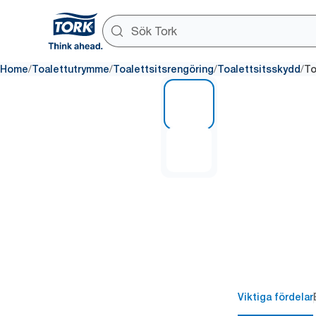
/
/
/
/
Home
Toalettutrymme
Toalettsitsrengöring
Toalettsitsskydd
To
1 of 2
Viktiga fördelar