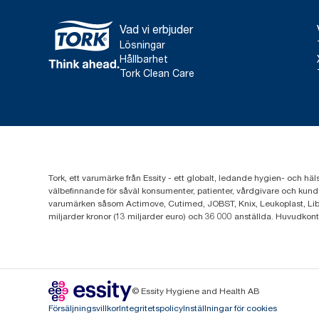
Vad vi erbjuder
Lösningar
Hållbarhet
Tork Clean Care
Tork, ett varumärke från Essity - ett globalt, ledande hygien- och häl
välbefinnande för såväl konsumenter, patienter, vårdgivare och kund
varumärken såsom Actimove, Cutimed, JOBST, Knix, Leukoplast, Lib
miljarder kronor (13 miljarder euro) och 36 000 anställda. Huvudkon
© Essity Hygiene and Health AB
Försäljningsvillkor
Integritetspolicy
Inställningar för cookies