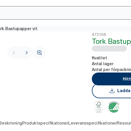
rk Bastupapper vit
473198
Tork Bastup
Kvalitet
Antal lager
Antal per förpackni
Hit
Ladda
Beskrivning
Produktspecifikationer
Leveransspecifikationer
Resour