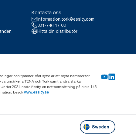
Kontakta oss
information.tork@essity.com
031-746 17 00
landen
Hitta din distributör
gar och tjänster. Vårt syfte är att bryta barriärer för
nde varumärkena TENA och Tork samt andra starka
 Under 2024 hade Essity en nettoomsättning på cirka 146
rmation, besök
www.essity.se
Sweden