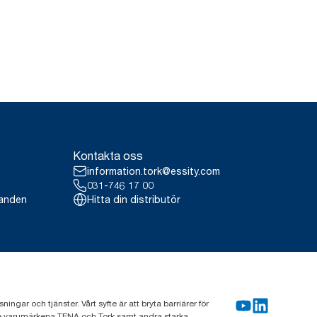
Kontakta oss
information.tork@essity.com
031-746 17 00
landen
Hitta din distributör
gar och tjänster. Vårt syfte är att bryta barriärer för
nde varumärkena TENA och Tork samt andra starka