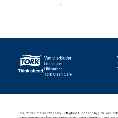
Vad vi erbjuder
Lösningar
Hållbarhet
Tork Clean Care
Tork, ett varumärke från Essity - ett globalt, ledande hygien- och häl
välbefinnande för såväl konsumenter, patienter, vårdgivare och kund