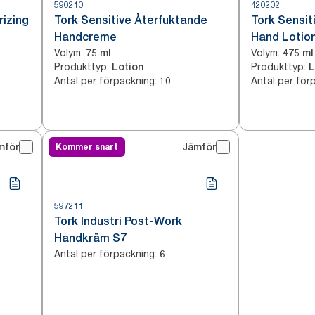
590210
420202
rizing
Tork Sensitive Återfuktande
Tork Sensit
Handcreme
Hand Lotio
Volym
:
Volym
:
75 ml
475 ml
Produkttyp
:
Produkttyp
:
Lotion
L
Antal per förpackning
:
Antal per för
10
mför
Kommer snart
Jämför
597211
Tork Industri Post-Work
Handkräm S7
Antal per förpackning
:
6