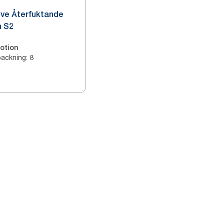
ive Återfuktande
n S2
otion
packning
:
8