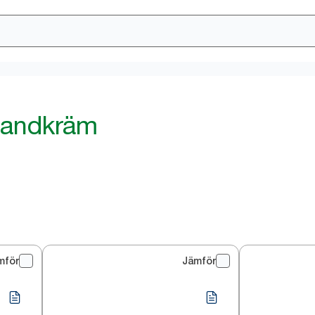
 handkräm
mför
Jämför