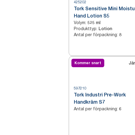
425202
Tork Sensitive Mini Moistu
Hand Lotion S5
Volym
:
525 ml
Produkttyp
:
Lotion
Antal per förpackning
:
8
Kommer snart
Jä
597210
Tork Industri Pre-Work
Handkräm S7
Antal per förpackning
:
6