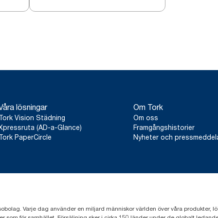
Våra lösningar
Om Tork
Tork Vision Städning
Om oss
Xpressruta (AD-a-Glance)
Framgångshistorier
Tork PaperCircle
Nyheter och pressmedde
sobolag. Varje dag använder en miljard människor världen över våra produkter, lösnin
er som för samhället. Försäljning sker i cirka 150 länder under de globalt leda