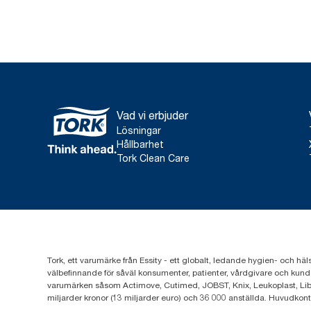
Vad vi erbjuder
Lösningar
Hållbarhet
Tork Clean Care
Tork, ett varumärke från Essity - ett globalt, ledande hygien- och häl
välbefinnande för såväl konsumenter, patienter, vårdgivare och kund
varumärken såsom Actimove, Cutimed, JOBST, Knix, Leukoplast, Lib
miljarder kronor (13 miljarder euro) och 36 000 anställda. Huvudkon