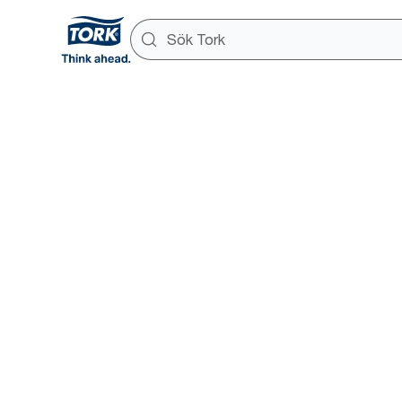
Tork
Produktgu
En guidad upplevelse till ett h