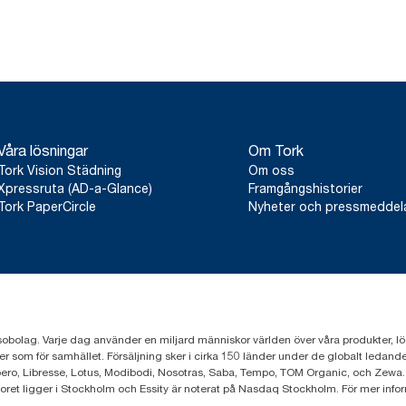
Våra lösningar
Om Tork
Tork Vision Städning
Om oss
Xpressruta (AD-a-Glance)
Framgångshistorier
Tork PaperCircle
Nyheter och pressmedde
sobolag. Varje dag använder en miljard människor världen över våra produkter, lösnin
er som för samhället. Försäljning sker i cirka 150 länder under de globalt leda
ero, Libresse, Lotus, Modibodi, Nosotras, Saba, Tempo, TOM Organic, och Zewa.
toret ligger i Stockholm och Essity är noterat på Nasdaq Stockholm. För mer info