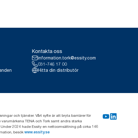
Kontakta oss
information.tork@essity.com
031-746 17 00
landen
Hitta din distributör
gar och tjänster. Vårt syfte är att bryta barriärer för
nde varumärkena TENA och Tork samt andra starka
 Under 2024 hade Essity en nettoomsättning på cirka 146
rmation, besök
www.essity.se