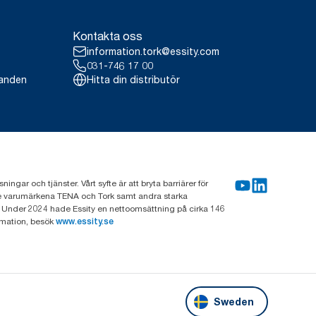
Kontakta oss
information.tork@essity.com
031-746 17 00
landen
Hitta din distributör
gar och tjänster. Vårt syfte är att bryta barriärer för
nde varumärkena TENA och Tork samt andra starka
 Under 2024 hade Essity en nettoomsättning på cirka 146
rmation, besök
www.essity.se
Sweden