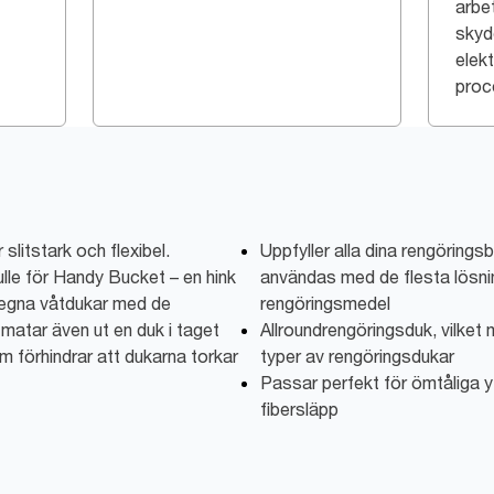
arbe
skyd
elek
proc
slitstark och flexibel.
Uppfyller alla dina rengöring
ulle för Handy Bucket – en hink
användas med de flesta lösni
 egna våtdukar med de
rengöringsmedel
matar även ut en duk i taget
Allroundrengöringsduk, vilket 
m förhindrar att dukarna torkar
typer av rengöringsdukar
Passar perfekt för ömtåliga y
fibersläpp