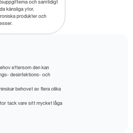
tsuppgifterna och samtidigt
da känsliga ytor,
troniska produkter och
esser.
sbehov eftersom den kan
ngs- desinfektions- och
minskar behovet av flera olika
tor tack vare sitt mycket låga