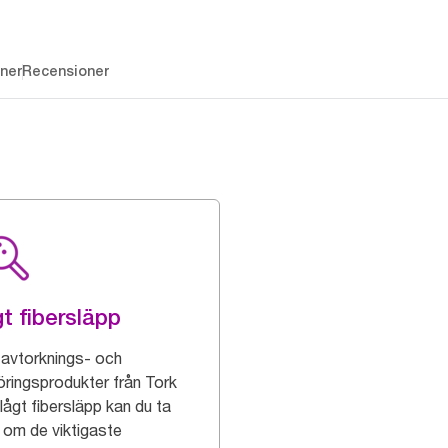
ner
Recensioner
t fibersläpp
avtorknings- och
öringsprodukter från Tork
lågt fibersläpp kan du ta
 om de viktigaste