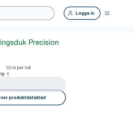
Logga in
ingsduk Precision
60 m per roll
4
ng
 ner produktdatablad