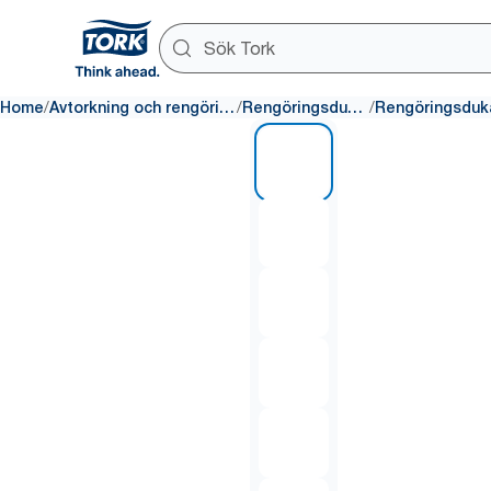
/
/
/
Home
Avtorkning och rengöring
Rengöringsdukar
1 of 6