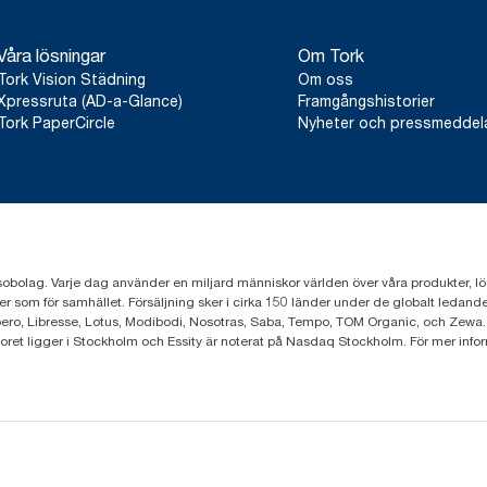
Våra lösningar
Om Tork
Tork Vision Städning
Om oss
Xpressruta (AD-a-Glance)
Framgångshistorier
Tork PaperCircle
Nyheter och pressmedde
sobolag. Varje dag använder en miljard människor världen över våra produkter, lösnin
er som för samhället. Försäljning sker i cirka 150 länder under de globalt leda
ero, Libresse, Lotus, Modibodi, Nosotras, Saba, Tempo, TOM Organic, och Zewa.
toret ligger i Stockholm och Essity är noterat på Nasdaq Stockholm. För mer info