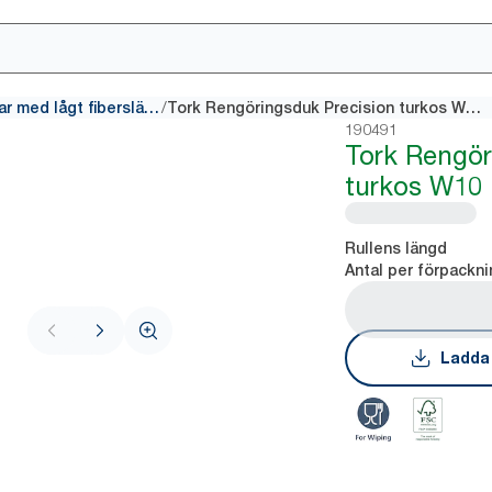
/
Rengöringsdukar med lågt fibersläpp
Tork Rengöringsduk Precision turkos W10
190491
Tork Rengör
turkos W10
Rullens längd
Antal per förpackni
Ladda