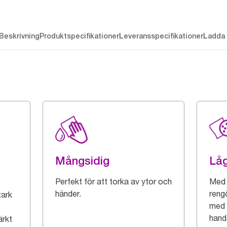
Beskrivning
Produktspecifikationer
Leveransspecifikationer
Ladda 
Mångsidig
Låg
Perfekt för att torka av ytor och
Med 
händer.
reng
tark
med 
hand
ärkt