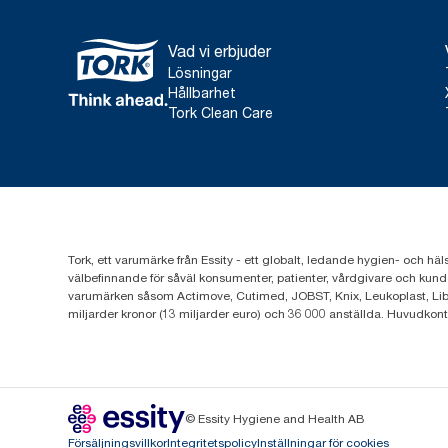
Vad vi erbjuder
Lösningar
Hållbarhet
Tork Clean Care
Tork, ett varumärke från Essity - ett globalt, ledande hygien- och häl
välbefinnande för såväl konsumenter, patienter, vårdgivare och kund
varumärken såsom Actimove, Cutimed, JOBST, Knix, Leukoplast, Lib
miljarder kronor (13 miljarder euro) och 36 000 anställda. Huvudkon
© Essity Hygiene and Health AB
Försäljningsvillkor
Integritetspolicy
Inställningar för cookies