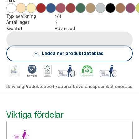
1/4
Typ av vikning
3
Antal lager
Advanced
Kvalitet
Ladda ner produktdatablad
Beskrivning
Produktspecifikationer
Leveransspecifikationer
Ladda 
Viktiga fördelar