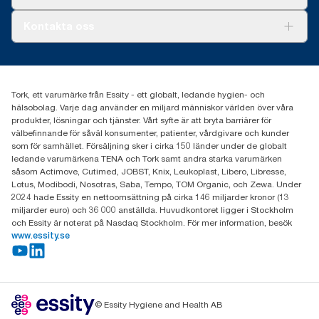
Xpressruta (AD-a-Glance)
Tork PaperCircle
Om oss
Kontakta oss
Framgångshistorier
Nyheter och pressmeddelanden
information.tork@essity.com
031-746 17 00
Hitta din distributör
Tork, ett varumärke från Essity - ett globalt, ledande hygien- och
hälsobolag. Varje dag använder en miljard människor världen över våra
produkter, lösningar och tjänster. Vårt syfte är att bryta barriärer för
välbefinnande för såväl konsumenter, patienter, vårdgivare och kunder
som för samhället. Försäljning sker i cirka 150 länder under de globalt
ledande varumärkena TENA och Tork samt andra starka varumärken
såsom Actimove, Cutimed, JOBST, Knix, Leukoplast, Libero, Libresse,
Lotus, Modibodi, Nosotras, Saba, Tempo, TOM Organic, och Zewa. Under
2024 hade Essity en nettoomsättning på cirka 146 miljarder kronor (13
miljarder euro) och 36 000 anställda. Huvudkontoret ligger i Stockholm
och Essity är noterat på Nasdaq Stockholm. För mer information, besök
www.essity.se
© Essity Hygiene and Health AB