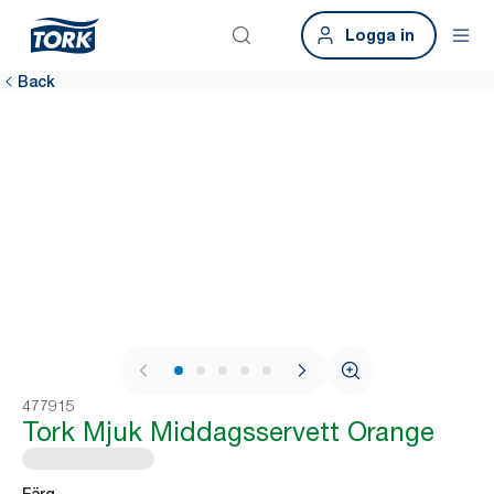
Logga in
Back
1 / 7
477915
Tork Mjuk Middagsservett Orange
Färg