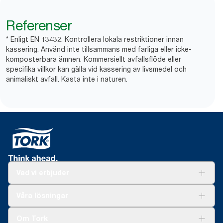
Referenser
* Enligt EN 13432. Kontrollera lokala restriktioner innan
kassering. Använd inte tillsammans med farliga eller icke-
komposterbara ämnen. Kommersiellt avfallsflöde eller
specifika villkor kan gälla vid kassering av livsmedel och
animaliskt avfall. Kasta inte i naturen.
Vad vi erbjuder
Lösningar
Våra lösningar
Hållbarhet
Tork Clean Care
Tork Vision Städning
Om Tork