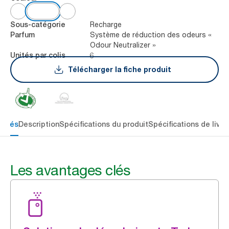
Recharge
Sous-catégorie
Système de réduction des odeurs «
Parfum
Odour Neutralizer »
6
Unités par colis
Télécharger la fiche produit
 clés
Description
Spécifications du produit
Spécifications de livra
Les avantages clés