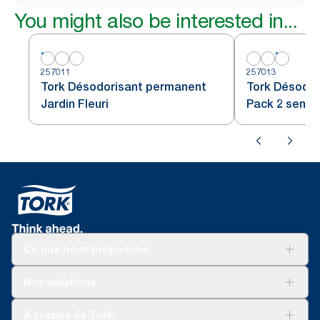
You might also be interested in...
257011
257013
Tork Désodorisant permanent
Tork Désodo
Jardin Fleuri
Pack 2 sente
Ce que nous proposons
Solutions
Nos solutions
Développement durable
Tork Clean Care
AD-a-Glance
À propos de Tork