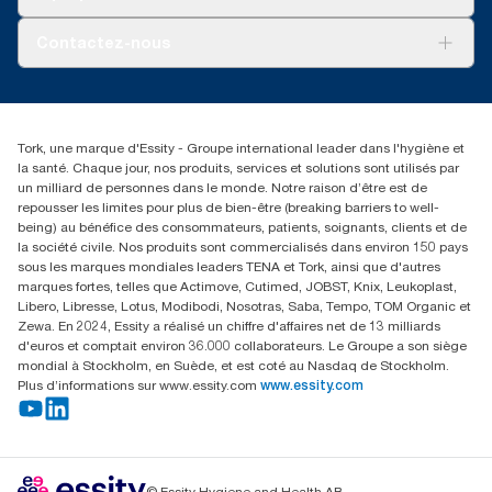
Tork PaperCircle
À propos de nous
Contactez-nous
Récits d’une réussite
service-commande.tork@essity.com
+216 71 11 60 00
SANCELLA S.A. Siege Social
Tork, une marque d'Essity - Groupe international leader dans l'hygiène et
52 Rue 8601 ZI CHARGUIA 1
la santé. Chaque jour, nos produits, services et solutions sont utilisés par
BP194.Tunis, Tunisie
un milliard de personnes dans le monde. Notre raison d’être est de
repousser les limites pour plus de bien-être (breaking barriers to well-
being) au bénéfice des consommateurs, patients, soignants, clients et de
la société civile. Nos produits sont commercialisés dans environ 150 pays
sous les marques mondiales leaders TENA et Tork, ainsi que d'autres
marques fortes, telles que Actimove, Cutimed, JOBST, Knix, Leukoplast,
Libero, Libresse, Lotus, Modibodi, Nosotras, Saba, Tempo, TOM Organic et
Zewa. En 2024, Essity a réalisé un chiffre d'affaires net de 13 milliards
d'euros et comptait environ 36.000 collaborateurs. Le Groupe a son siège
mondial à Stockholm, en Suède, et est coté au Nasdaq de Stockholm.
Plus d’informations sur www.essity.com
www.essity.com
© Essity Hygiene and Health AB