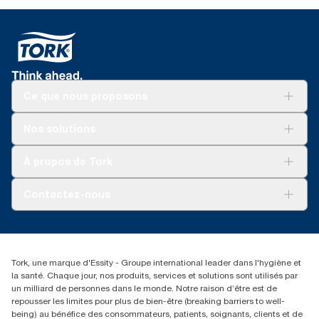
Ce que nous proposons
Solutions
Nos solutions
Développement durable
Tork Clean Care
AD-a-Glance
À propos de Tork
Tork PaperCircle
À propos de nous
Contactez-nous
Récits d’une réussite
service-commande.tork@essity.com
+216 71 11 60 00
SANCELLA S.A. Siege Social
Tork, une marque d'Essity - Groupe international leader dans l'hygiène et
52 Rue 8601 ZI CHARGUIA 1
la santé. Chaque jour, nos produits, services et solutions sont utilisés par
BP194.Tunis, Tunisie
un milliard de personnes dans le monde. Notre raison d’être est de
repousser les limites pour plus de bien-être (breaking barriers to well-
being) au bénéfice des consommateurs, patients, soignants, clients et de