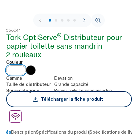
1 / 7
558041
®
Tork OptiServe
Distributeur pour
papier toilette sans mandrin
2 rouleaux
Couleur
Elevation
Gamme
Grande capacité
Taille de distributeur
Papier toilette sans mandrin
Sous-catégorie
Télécharger la fiche produit
 clés
Description
Spécifications du produit
Spécifications de livra