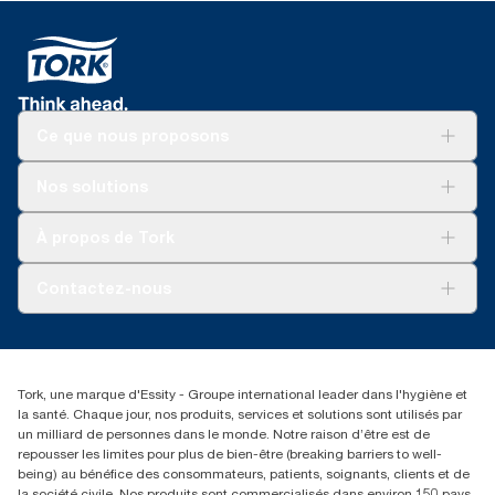
Ce que nous proposons
Solutions
Nos solutions
Développement durable
Tork Clean Care
AD-a-Glance
À propos de Tork
Tork PaperCircle
À propos de nous
Contactez-nous
Récits d’une réussite
service-commande.tork@essity.com
+216 71 11 60 00
SANCELLA S.A. Siege Social
Tork, une marque d'Essity - Groupe international leader dans l'hygiène et
52 Rue 8601 ZI CHARGUIA 1
la santé. Chaque jour, nos produits, services et solutions sont utilisés par
BP194.Tunis, Tunisie
un milliard de personnes dans le monde. Notre raison d’être est de
repousser les limites pour plus de bien-être (breaking barriers to well-
being) au bénéfice des consommateurs, patients, soignants, clients et de
la société civile. Nos produits sont commercialisés dans environ 150 pays