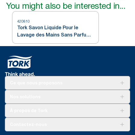
You might also be interested in...
420810
Tork Savon Liquide Pour le
Lavage des Mains Sans Parfum
S1/S11
Ce que nous proposons
Solutions
Nos solutions
Développement durable
Tork Clean Care
AD-a-Glance
À propos de Tork
Tork PaperCircle
À propos de nous
Contactez-nous
Récits d’une réussite