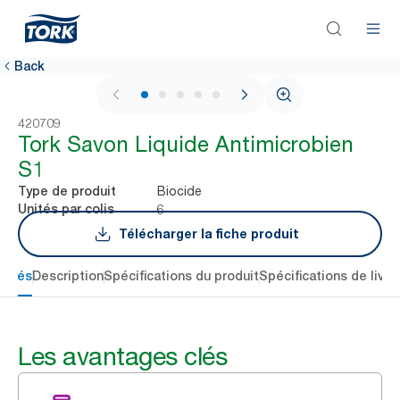
Back
1 / 6
420709
Tork Savon Liquide Antimicrobien
S1
Biocide
Type de produit
6
Unités par colis
Télécharger la fiche produit
 clés
Description
Spécifications du produit
Spécifications de livra
Les avantages clés