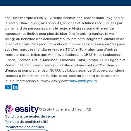
service-commande.tork@essity.com
+216 71 11 60 00
SANCELLA S.A. Siege Social
Tork, une marque d'Essity - Groupe international leader dans l'hygiène et
52 Rue 8601 ZI CHARGUIA 1
la santé. Chaque jour, nos produits, services et solutions sont utilisés par
BP194.Tunis, Tunisie
un milliard de personnes dans le monde. Notre raison d’être est de
repousser les limites pour plus de bien-être (breaking barriers to well-
being) au bénéfice des consommateurs, patients, soignants, clients et de
la société civile. Nos produits sont commercialisés dans environ 150 pays
sous les marques mondiales leaders TENA et Tork, ainsi que d'autres
marques fortes, telles que Actimove, Cutimed, JOBST, Knix, Leukoplast,
Libero, Libresse, Lotus, Modibodi, Nosotras, Saba, Tempo, TOM Organic et
Zewa. En 2024, Essity a réalisé un chiffre d'affaires net de 13 milliards
d'euros et comptait environ 36.000 collaborateurs. Le Groupe a son siège
mondial à Stockholm, en Suède, et est coté au Nasdaq de Stockholm.
Plus d’informations sur www.essity.com
www.essity.com
© Essity Hygiene and Health AB
Conditions générales de vente
Politique de confidentialité
Paramètres des cookies