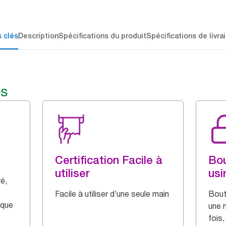
 clés
Description
Spécifications du produit
Spécifications de livra
és
Certification Facile à
Bou
utiliser
usi
é,
Facile à utiliser d’une seule main
Bout
aque
une 
fois,