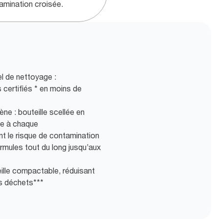
amination croisée.
l de nettoyage :
 certifiés * en moins de
ène : bouteille scellée en
pe à chaque
t le risque de contamination
rmules tout du long jusqu’aux
ille compactable, réduisant
s déchets***