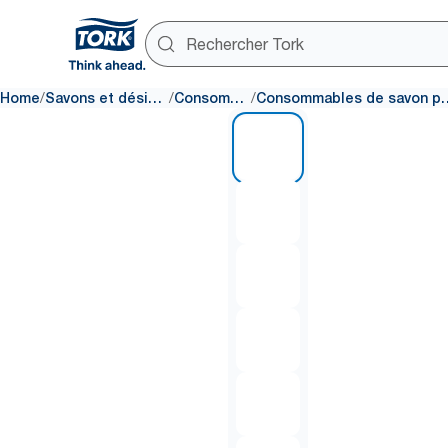
/
/
/
Home
Savons et désinfectants
Consommables
Consommables de sav
1 of 6