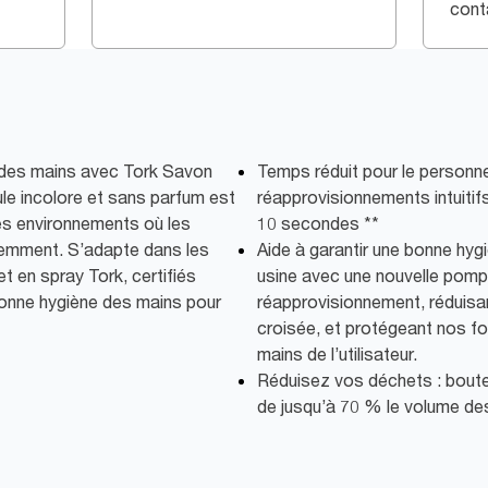
cont
des mains avec Tork Savon
Temps réduit pour le personne
ule incolore et sans parfum est
réapprovisionnements intuitifs
les environnements où les
10 secondes **
uemment. S’adapte dans les
Aide à garantir une bonne hygi
et en spray Tork, certifiés
usine avec une nouvelle pom
e bonne hygiène des mains pour
réapprovisionnement, réduisan
croisée, et protégeant nos fo
mains de l’utilisateur.
Réduisez vos déchets : boute
de jusqu’à 70 % le volume de