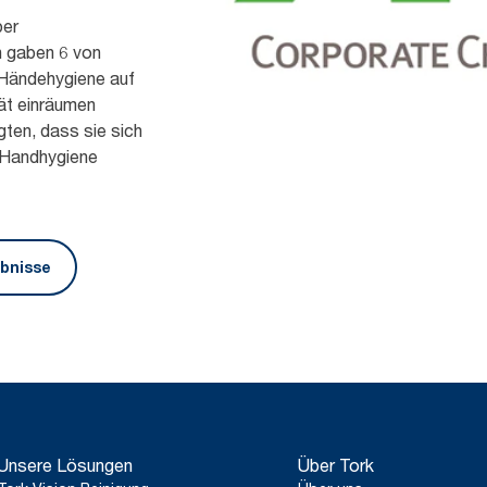
ber
n gaben 6 von
 Händehygiene auf
tät einräumen
ten, dass sie sich
 Handhygiene
bnisse
Unsere Lösungen
Über Tork