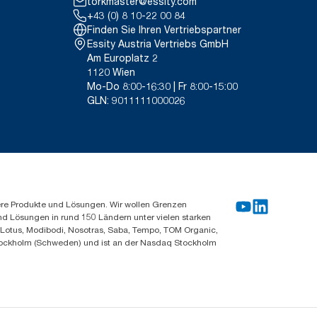
torkmaster@essity.com
+43 (0) 8 10-22 00 84
Finden Sie Ihren Vertriebspartner
Essity Austria Vertriebs GmbH
Am Europlatz 2
1120 Wien
Mo-Do 8:00-16:30 | Fr 8:00-15:00
GLN: 9011111000026
ere Produkte und Lösungen. Wir wollen Grenzen
und Lösungen in rund 150 Ländern unter vielen starken
, Lotus, Modibodi, Nosotras, Saba, Tempo, TOM Organic,
n Stockholm (Schweden) und ist an der Nasdaq Stockholm