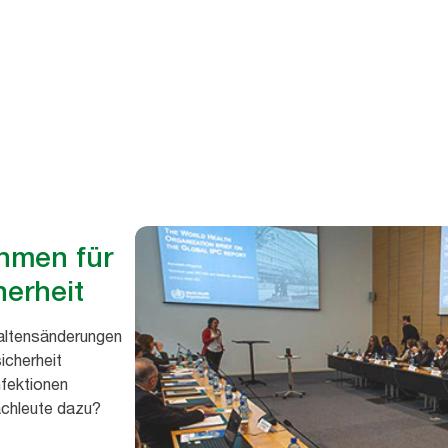
hmen für
herheit
haltensänderungen
icherheit
fektionen
chleute dazu?