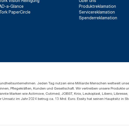
Tork Vision Reinigung
Über uns
AD-a-Glance
Produktreklamation
Tork PaperCircle
Servicereklamation
Spenderreklamation
Gesundheitsunternehmen. Jeden Tag nutzen eine Milliarde Menschen weltweit uns
innen, Pflegekräften, Kunden und Gesellschaft. Wir vertreiben unsere Produkte 
annte Marken wie Actimove, Cutimed, JOBST, Knix, Leukoplast, Libero, Libresse
er Umsatz im Jahr 2024 betrug ca. 13 Mrd. Euro. Essity hat seinen Hauptsitz i