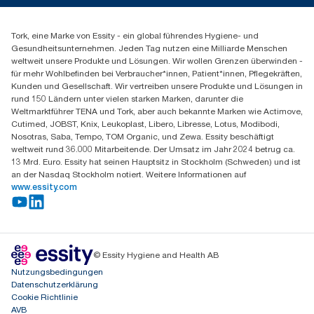
Spenderreklamation
+43 (0) 8 10-22 00 84
Finden Sie Ihren Vertriebspartner
Tork, eine Marke von Essity - ein global führendes Hygiene- und
Essity Austria Vertriebs GmbH
Gesundheitsunternehmen. Jeden Tag nutzen eine Milliarde Menschen
Am Europlatz 2
weltweit unsere Produkte und Lösungen. Wir wollen Grenzen überwinden -
1120 Wien
für mehr Wohlbefinden bei Verbraucher*innen, Patient*innen, Pflegekräften,
Mo-Do 8:00-16:30 | Fr 8:00-15:00
Kunden und Gesellschaft. Wir vertreiben unsere Produkte und Lösungen in
GLN: 9011111000026
rund 150 Ländern unter vielen starken Marken, darunter die
Weltmarktführer TENA und Tork, aber auch bekannte Marken wie Actimove,
Cutimed, JOBST, Knix, Leukoplast, Libero, Libresse, Lotus, Modibodi,
Nosotras, Saba, Tempo, TOM Organic, und Zewa. Essity beschäftigt
weltweit rund 36.000 Mitarbeitende. Der Umsatz im Jahr 2024 betrug ca.
13 Mrd. Euro. Essity hat seinen Hauptsitz in Stockholm (Schweden) und ist
an der Nasdaq Stockholm notiert. Weitere Informationen auf
www.essity.com
© Essity Hygiene and Health AB
Nutzungsbedingungen
Datenschutzerklärung
Cookie Richtlinie
AVB