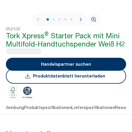
1 / 5
952100
®
Tork Xpress
Starter Pack mit Mini
Multifold-Handtuchspender Weiß H2
Handelspartner suchen
Produktdatenblatt herunterladen
eschreibung
Produktspezifikationen
Lieferspezifikationen
Resourc