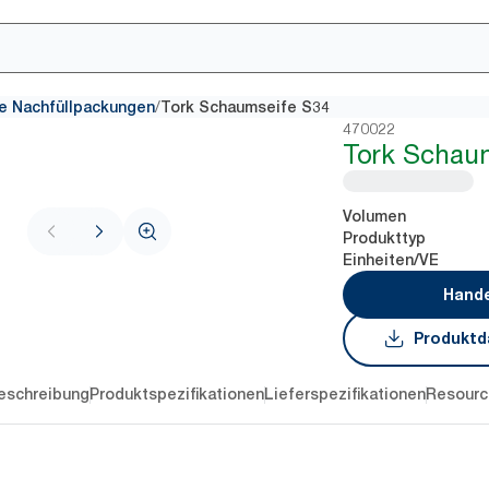
/
e Nachfüllpackungen
Tork Schaumseife S34
470022
Tork Schau
Volumen
Produkttyp
Einheiten/VE
Hande
Produktd
eschreibung
Produktspezifikationen
Lieferspezifikationen
Resourc