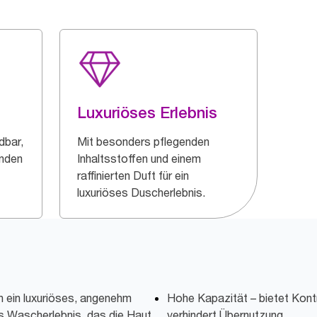
Luxuriöses Erlebnis
dbar,
Mit besonders pflegenden
änden
Inhaltsstoffen und einem
raffinierten Duft für ein
luxuriöses Duscherlebnis.
n ein luxuriöses, angenehm
Hohe Kapazität – bietet Kont
s Wascherlebnis, das die Haut
verhindert Übernutzung