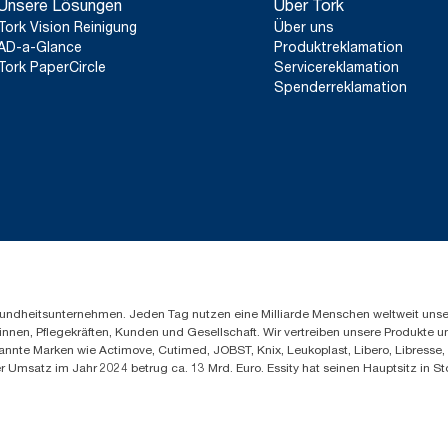
Unsere Lösungen
Über Tork
Tork Vision Reinigung
Über uns
AD-a-Glance
Produktreklamation
Tork PaperCircle
Servicereklamation
Spenderreklamation
Gesundheitsunternehmen. Jeden Tag nutzen eine Milliarde Menschen weltweit uns
innen, Pflegekräften, Kunden und Gesellschaft. Wir vertreiben unsere Produkte 
annte Marken wie Actimove, Cutimed, JOBST, Knix, Leukoplast, Libero, Libresse
er Umsatz im Jahr 2024 betrug ca. 13 Mrd. Euro. Essity hat seinen Hauptsitz i