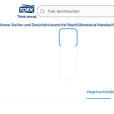
/
/
/
Home
Seifen und Desinfektionsmittel
Nachfüllmaterial
Handseif
1 of 3
Hauptvorteile
B