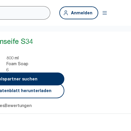
Anmelden
mseife S34
800 ml
Foam Soap
6
lspartner suchen
atenblatt herunterladen
es
Bewertungen