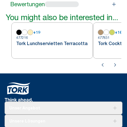
Bewertungen
You might also be interested in...
+
19
+
16
477216
477831
Tork Lunchservietten Terracotta
Tork Cocktai
Unser Angebot
Lösungen
Unsere Lösungen
Nachhaltigkeit