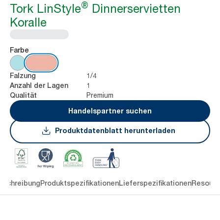
®
Tork LinStyle
Dinnerservietten
Koralle
Farbe
1/4
Falzung
1
Anzahl der Lagen
Premium
Qualität
Handelspartner suchen
Produktdatenblatt herunterladen
eschreibung
Produktspezifikationen
Lieferspezifikationen
Resourc