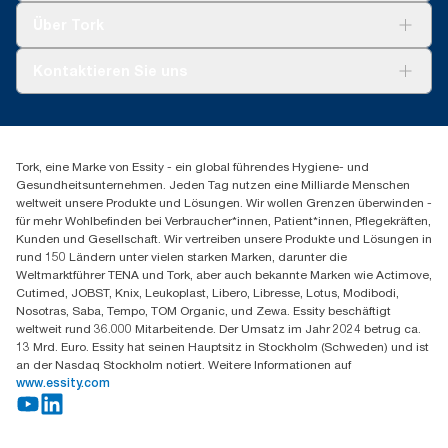
Tork Clean Care
Tork Vision Reinigung
Über Tork
AD-a-Glance
Tork PaperCircle
Über uns
Kontaktieren Sie uns
Produktreklamation
Servicereklamation
torkmaster@essity.com
Spenderreklamation
+43 (0) 8 10-22 00 84
Finden Sie Ihren Vertriebspartner
Tork, eine Marke von Essity - ein global führendes Hygiene- und
Essity Austria Vertriebs GmbH
Gesundheitsunternehmen. Jeden Tag nutzen eine Milliarde Menschen
Am Europlatz 2
weltweit unsere Produkte und Lösungen. Wir wollen Grenzen überwinden -
1120 Wien
für mehr Wohlbefinden bei Verbraucher*innen, Patient*innen, Pflegekräften,
Mo-Do 8:00-16:30 | Fr 8:00-15:00
Kunden und Gesellschaft. Wir vertreiben unsere Produkte und Lösungen in
GLN: 9011111000026
rund 150 Ländern unter vielen starken Marken, darunter die
Weltmarktführer TENA und Tork, aber auch bekannte Marken wie Actimove,
Cutimed, JOBST, Knix, Leukoplast, Libero, Libresse, Lotus, Modibodi,
Nosotras, Saba, Tempo, TOM Organic, und Zewa. Essity beschäftigt
weltweit rund 36.000 Mitarbeitende. Der Umsatz im Jahr 2024 betrug ca.
13 Mrd. Euro. Essity hat seinen Hauptsitz in Stockholm (Schweden) und ist
an der Nasdaq Stockholm notiert. Weitere Informationen auf
www.essity.com