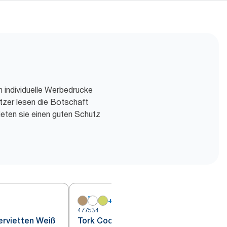
h individuelle Werbedrucke
tzer lesen die Botschaft
ieten sie einen guten Schutz
+
16
477534
4
ervietten Weiß
Tork Cocktailservietten Weiß