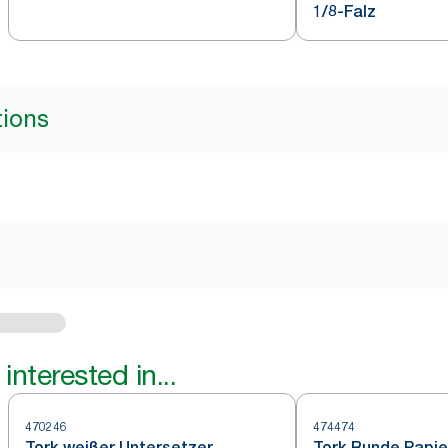
1/8-Falz
tions
interested in...
470246
474474
Tork weißer Untersetzer
Tork Runde Papie