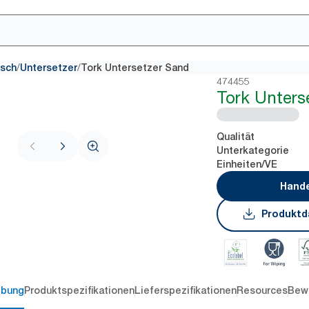
/
/
isch
Untersetzer
Tork Untersetzer Sand
474455
Tork Unters
Qualität
Unterkategorie
Einheiten/VE
Hande
Produktd
ibung
Produktspezifikationen
Lieferspezifikationen
Resources
Bew